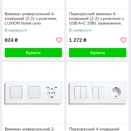
Вимикач універсальний 4-
Перехресний вимикач 4-
клавішний (2-2) з розеткою,
клавішний (2-2) з розеткою з
LUXION білий скло
USB A+C 20Вт, заземлення,
LUXION 16А 230 В, білий
В наявності
В наявності
скло
824
1 272
₴
₴
Купити
Купити
Вимикач універсальний 2-
Перехресний 4-клавішний