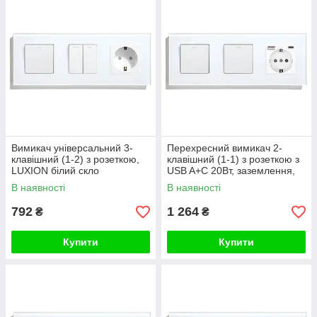
Вимикач універсальний 3-
Перехресний вимикач 2-
клавішний (1-2) з розеткою,
клавішний (1-1) з розеткою з
LUXION білий скло
USB A+C 20Вт, заземлення,
LUXION 16А 230 В, білий
В наявності
В наявності
скло
792
1 264
₴
₴
Купити
Купити