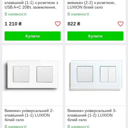
клавішний (1-1) з розеткою з
вимикач (2-2) з розеткою,
USB A+C 20Вт, заземлення,
LUXION білий скло
LUXION 16А 230 В, білий
В наявності
В наявності
скло
1 210
822
₴
₴
Купити
Купити
Вимикач універсальний 2-
Вимикач універсальний 3-
клавішний (1-1) LUXION
клавішний (1-2) LUXION
білий скло
білий скло
В наявності
В наявності