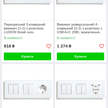
Перехресний 3-клавішний
Вимикач універсальний 4-
вимикач (1-2) з розеткою,
клавішний (2-2) з розеткою з
LUXION білий скло
USB A+C 20Вт, заземлення,
LUXION 16А 230 В, білий
В наявності
В наявності
скло
818
1 274
₴
₴
Купити
Купити