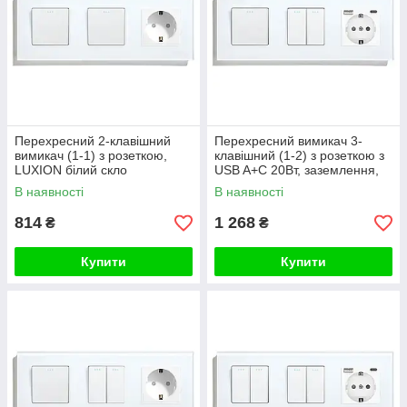
Перехресний 2-клавішний
Перехресний вимикач 3-
вимикач (1-1) з розеткою,
клавішний (1-2) з розеткою з
LUXION білий скло
USB A+C 20Вт, заземлення,
LUXION 16А 230 В, білий
В наявності
В наявності
скло
814
1 268
₴
₴
Купити
Купити