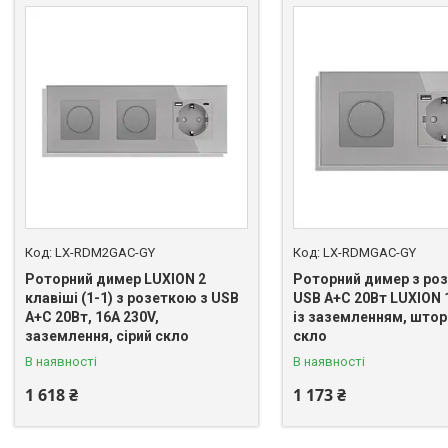
LX-RDM2GAC-GY
LX-RDMGAC-GY
Роторний димер LUXION 2
Роторний димер з ро
клавіші (1-1) з розеткою з USB
USB A+C 20Вт LUXION 
A+C 20Вт, 16A 230V,
із заземленням, шторк
заземлення, сірий скло
скло
В наявності
В наявності
1 618 ₴
1 173 ₴