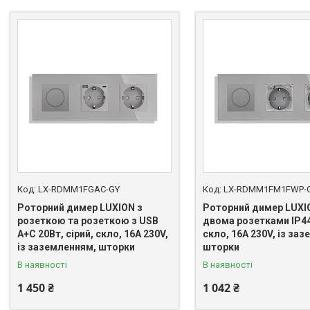
LX-RDMM1FGAC-GY
LX-RDMM1FM1FWP-
Роторний димер LUXION з
Роторний димер LUXI
розеткою та розеткою з USB
двома розетками IP44,
A+C 20Вт, сірий, скло, 16A 230V,
скло, 16A 230V, із за
із заземленням, шторки
шторки
В наявності
В наявності
1 450 ₴
1 042 ₴