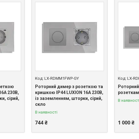
LX-RDMM1FWP-GY
LX-R
зеткою
Роторний димер з розеткою та
Роторний
16А 230В,
кришкою IP44 LUXION 16А 230В,
розетками
и, сірий,
із заземленням, шторки, сірий,
В наявност
скло
В наявності
744 ₴
1 000 ₴