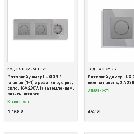
LX-RDM2M1F-GY
LX-RDM-GY
Роторний димер LUXION 2
Роторний димер LUXIO
клавіші (1-1) з розеткою, сірий,
скляна панель, 2 А 230
скло, 16A 230V, із заземленням,
В наявності
захисні шторки
В наявності
1 168 ₴
452 ₴