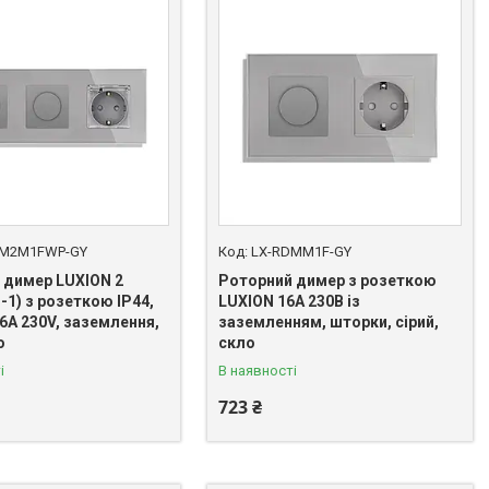
DM2M1FWP-GY
LX-RDMM1F-GY
 димер LUXION 2
Роторний димер з розеткою
1-1) з розеткою IP44,
LUXION 16А 230В із
6A 230V, заземлення,
заземленням, шторки, сірий,
о
скло
і
В наявності
723 ₴