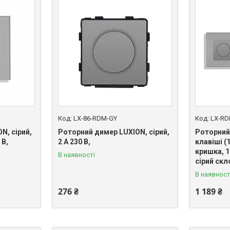
LX-86-RDM-GY
LX-R
N, сірий,
Роторний димер LUXION, сірий,
Роторний
 В,
2 А 230 В,
клавіші (
кришка, 1
В наявності
сірий скл
В наявност
276 ₴
1 189 ₴