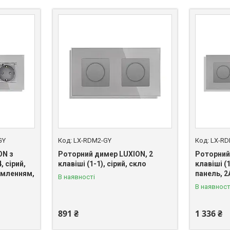
GY
LX-RDM2-GY
LX-RD
ON з
Роторний димер LUXION, 2
Роторний
 сірий,
клавіші (1-1), сірий, скло
клавіші (1
земленням,
панель, 2
В наявності
В наявност
891 ₴
1 336 ₴