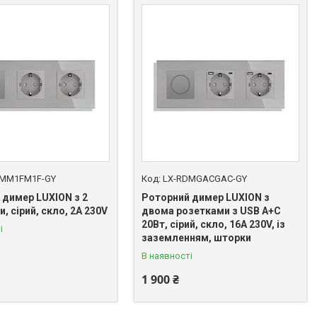
DMM1FM1F-GY
LX-RDMGACGAC-GY
 димер LUXION з 2
Роторний димер LUXION з
, сірий, скло, 2A 230V
двома розетками з USB A+C
20Вт, сірий, скло, 16A 230V, із
і
заземленням, шторки
В наявності
1 900 ₴