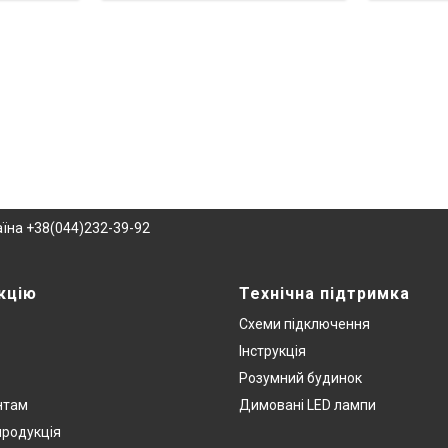
раїна +38(044)232-39-92
кцію
Технічна підтримка
Схеми підключення
Інструкція
Розумний будинок
нтам
Димовані LED лампи
продукція