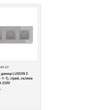
M3-GY
 димер LUXION 3
-1-1), сірий, скляна
A 230V
і