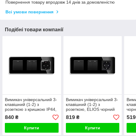
Повернення товару впродовж 14 днів за домовленістю
Всі умови повернення
Подібні товари компанії
Вимикач універсальний 3-
Вимикач універсальний 3-
Вими
клавішний (1-2) з
клавішний (1-2) з
клав
розеткою з кришкою IP44,
розеткою, ELIOS чорний
чорн
заземлення, ELIOS,
скло
840
819
519
₴
₴
чорний скло
Купити
Купити