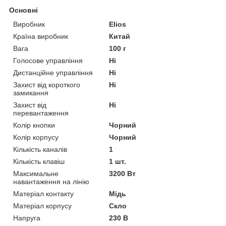
Основні
Виробник
Elios
Країна виробник
Китай
Вага
100 г
Голосове управління
Ні
Дистанційне управління
Ні
Захист від короткого
Ні
замикання
Захист від
Ні
перевантаження
Колір кнопки
Чорний
Колір корпусу
Чорний
Кількість каналів
1
Кількість клавіш
1 шт.
Максимальне
3200 Вт
навантаження на лінію
Матеріал контакту
Мідь
Матеріал корпусу
Скло
Напруга
230 В