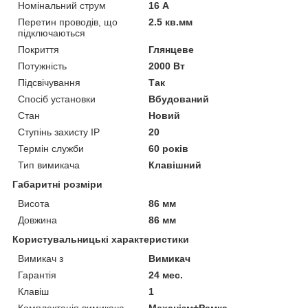
Номінальний струм
16 А
Перетин проводів, що
2.5 кв.мм
підключаються
Покриття
Глянцеве
Потужність
2000 Вт
Підсвічування
Так
Спосіб установки
Вбудований
Стан
Новий
Ступінь захисту IP
20
Термін служби
60 років
Тип вимикача
Клавішний
Габаритні розміри
Висота
86 мм
Довжина
86 мм
Користувальницькі характеристики
Вимикач з
Вимикач
Гарантія
24 мес.
Клавіш
1
Комплектація вимикача
Механізм+Рамка