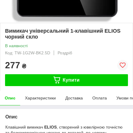
Вимикач універсальний 1-клавішний ELIOS
чорний скло
В наявності
Код: TW-1G2W-BK2.5D
Роздріб
277
₴
Купити
Опис
Характеристики
Доставка
Оплата
Умови п
Опис
Клавішний вимикач
ELIOS
, створений з ювелірною точністю
та безкомпромісною увагою до деталей, по-новому