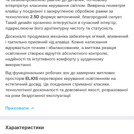
інтерпретує класичне керування світлом. Вивірена геометрія
клавіш у поєднанні з заокругленою обробкою рамки за
технологією
2.5D
формує витончений, благородний силует.
Такий дизайн органічно інтегрується в сучасний інтер’єр,
підкреслюючи його архітектурну чистоту та статусність.
Досконало продумана механіка забезпечує м’який, впевнений
і тактильно приємний хід клавіші. Кожне натискання
відчувається точним і збалансованим, а миттєва реакція
освітлення створює відчуття абсолютного контролю,
надійності та інтуїтивного комфорту у щоденному
використанні.
Від функціональних робочих зон до камерних житлових
просторів
ELIOS
перетворює керування освітленням на
естетичний досвід. Це поєднання стриманої класики,
технологічної досконалості та довговічної якості, розрахованої
на роки бездоганної експлуатації.
Приховати
Характеристики