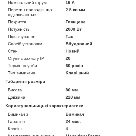
Номінальний струм
16 А
Перетин проводів, що
2.5 кв.мм
підключаються
Покриття
Глянцеве
Потужність
2000 Вт
Підсвічування
Так
Спосіб установки
Вбудований
Стан
Новий
Ступінь захисту IP
20
Термін служби
60 років
Тип вимикача
Клавішний
Габаритні розміри
Висота
86 мм
Довжина
228 мм
Користувальницькі характеристики
Вимикач з
Вимикач
Гарантія
24 мес.
Клавіш
4
Комплектація вимикача
Механізм+Рамка