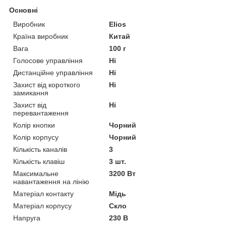
Основні
Виробник
Elios
Країна виробник
Китай
Вага
100 г
Голосове управління
Ні
Дистанційне управління
Ні
Захист від короткого
Ні
замикання
Захист від
Ні
перевантаження
Колір кнопки
Чорний
Колір корпусу
Чорний
Кількість каналів
3
Кількість клавіш
3 шт.
Максимальне
3200 Вт
навантаження на лінію
Матеріал контакту
Мідь
Матеріал корпусу
Скло
Напруга
230 В