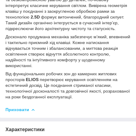
інтерпретує класичне керування світлом. Вивірена геометрія
клавіш у поєднанні з заокругленою обробкою рамки за
технологією
2.5D
формує витончений, благородний силует.
Такий дизайн органічно інтегрується в сучасний інтер’єр,
підкреслюючи його архітектурну чистоту та статусність.
Досконало продумана механіка забезпечує м’який, впевнений
і тактильно приємний хід клавіші. Кожне натискання
відчувається точним і збалансованим, а миттєва реакція
освітлення створює відчуття абсолютного контролю,
надійності та інтуїтивного комфорту у щоденному
використанні.
Від функціональних робочих зон до камерних житлових
просторів
ELIOS
перетворює керування освітленням на
естетичний досвід. Це поєднання стриманої класики,
технологічної досконалості та довговічної якості, розрахованої
на роки бездоганної експлуатації.
Приховати
Характеристики