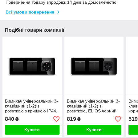
Повернення товару впродовж 14 днів за домовленістю
Всі умови повернення
Подібні товари компанії
Вимикач універсальний 3-
Вимикач універсальний 3-
Вими
клавішний (1-2) з
клавішний (1-2) з
клав
розеткою з кришкою IP44,
розеткою, ELIOS чорний
чорн
заземлення, ELIOS,
скло
840
819
519
₴
₴
чорний скло
Купити
Купити