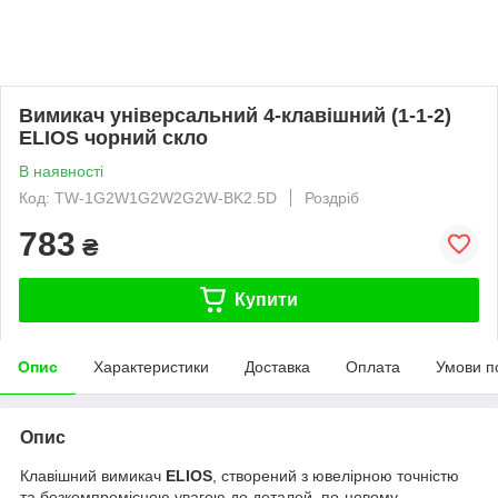
Вимикач універсальний 4-клавішний (1-1-2)
ELIOS чорний скло
В наявності
Код: TW-1G2W1G2W2G2W-BK2.5D
Роздріб
783
₴
Купити
Опис
Характеристики
Доставка
Оплата
Умови п
Опис
Клавішний вимикач
ELIOS
, створений з ювелірною точністю
та безкомпромісною увагою до деталей, по-новому