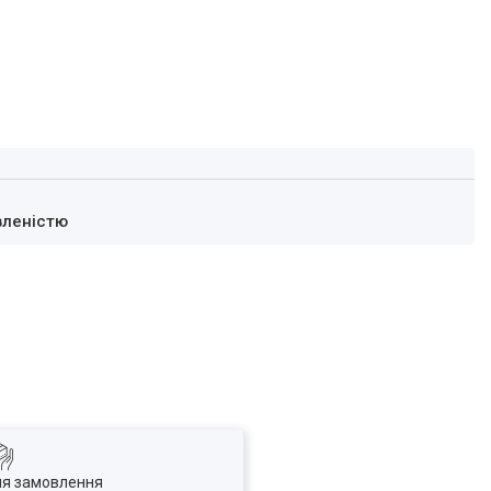
вленістю
ля замовлення