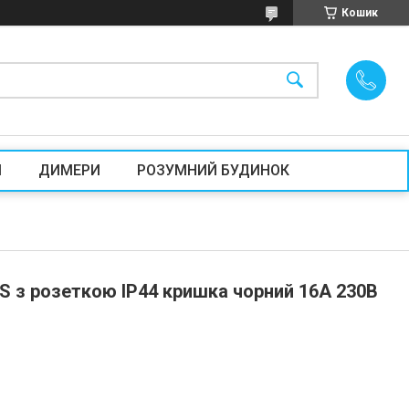
Кошик
И
ДИМЕРИ
РОЗУМНИЙ БУДИНОК
S з розеткою IP44 кришка чорний 16А 230В