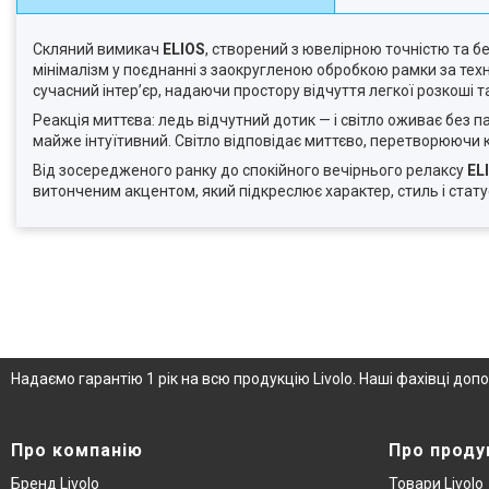
Скляний вимикач
ELIOS
, створений з ювелірною точністю та 
мінімалізм у поєднанні з заокругленою обробкою рамки за тех
сучасний інтер’єр, надаючи простору відчуття легкої розкоші т
Реакція миттєва: ледь відчутний дотик — і світло оживає без п
майже інтуїтивний. Світло відповідає миттєво, перетворюючи 
Від зосередженого ранку до спокійного вечірнього релаксу
EL
витонченим акцентом, який підкреслює характер, стиль і стату
Надаємо гарантію 1 рік на всю продукцію Livolo. Наші фахівці д
Про компанію
Про проду
Бренд Livolo
Товари Livolo