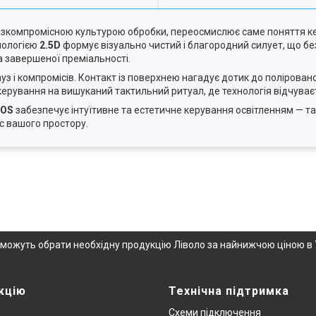
безкомпромісною культурою обробки, переосмислює саме поняття к
нологією
2.5D
формує візуально чистий і благородний силует, що бе
а завершеної преміальності.
ауз і компромісів. Контакт із поверхнею нагадує дотик до полірован
керування на вишуканий тактильний ритуал, де технологія відчуває
IOS
забезпечує інтуїтивне та естетичне керування освітленням — та
с вашого простору.
опоможуть обрати необхідну продукцію Ліволо за найнижчою ціною в 
кцію
Технічна підтримка
Схеми підключення