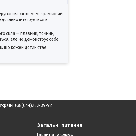
ерування світлом. Безрамковий
здоганно інтегрується в
ого скла — плавний, точний,
ться, але не демонструє себе.
к, що кожен дотик стає
Україні +38(044)232-39-92
Загальні питання
Гарантія та сервіс