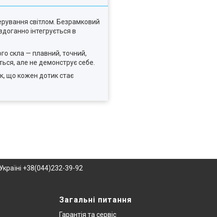
ерування світлом. Безрамковий
здоганно інтегрується в
ого скла — плавний, точний,
ться, але не демонструє себе.
к, що кожен дотик стає
Україні +38(044)232-39-92
Загальні питання
Гарантія та сервіс