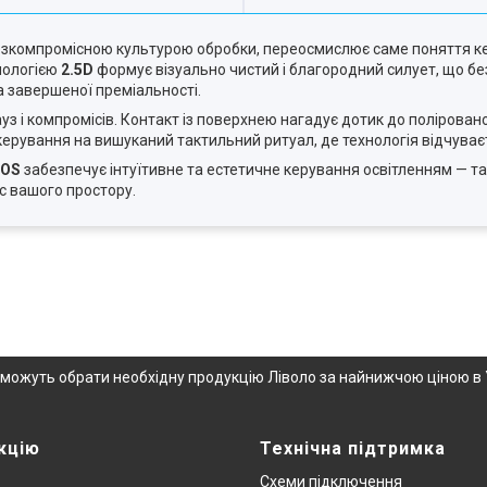
безкомпромісною культурою обробки, переосмислює саме поняття к
нологією
2.5D
формує візуально чистий і благородний силует, що бе
а завершеної преміальності.
ауз і компромісів. Контакт із поверхнею нагадує дотик до полірован
керування на вишуканий тактильний ритуал, де технологія відчуває
IOS
забезпечує інтуїтивне та естетичне керування освітленням — та
с вашого простору.
опоможуть обрати необхідну продукцію Ліволо за найнижчою ціною в 
кцію
Технічна підтримка
Схеми підключення