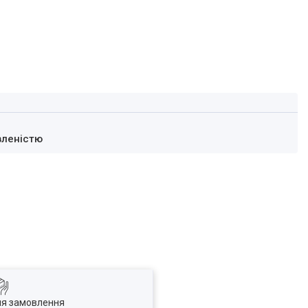
вленістю
ля замовлення