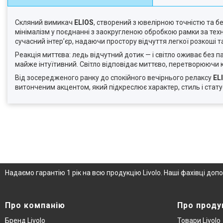
Скляний вимикач
ELIOS
, створений з ювелірною точністю та 
мінімалізм у поєднанні з заокругленою обробкою рамки за тех
сучасний інтер’єр, надаючи простору відчуття легкої розкоші т
Реакція миттєва: ледь відчутний дотик — і світло оживає без п
майже інтуїтивний. Світло відповідає миттєво, перетворюючи 
Від зосередженого ранку до спокійного вечірнього релаксу
EL
витонченим акцентом, який підкреслює характер, стиль і стату
Надаємо гарантію 1 рік на всю продукцію Livolo. Наші фахівці д
Про компанію
Про проду
Бренд Livolo
Товари Livolo