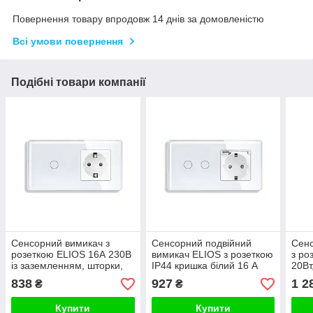
Повернення товару впродовж 14 днів за домовленістю
Всі умови повернення
Подібні товари компанії
Сенсорний вимикач з
Сенсорний подвійний
Сенс
розеткою ELIOS 16А 230В
вимикач ELIOS з розеткою
з ро
із заземленням, шторки,
IP44 кришка білий 16 А
20Вт,
білий, скло
230 В із заземленням
зазе
838
927
1 2
₴
₴
шторки скло
16А
Купити
Купити