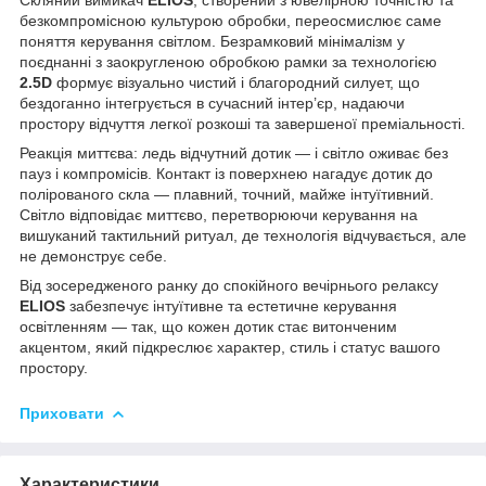
безкомпромісною культурою обробки, переосмислює саме
поняття керування світлом. Безрамковий мінімалізм у
поєднанні з заокругленою обробкою рамки за технологією
2.5D
формує візуально чистий і благородний силует, що
бездоганно інтегрується в сучасний інтер’єр, надаючи
простору відчуття легкої розкоші та завершеної преміальності.
Реакція миттєва: ледь відчутний дотик — і світло оживає без
пауз і компромісів. Контакт із поверхнею нагадує дотик до
полірованого скла — плавний, точний, майже інтуїтивний.
Світло відповідає миттєво, перетворюючи керування на
вишуканий тактильний ритуал, де технологія відчувається, але
не демонструє себе.
Від зосередженого ранку до спокійного вечірнього релаксу
ELIOS
забезпечує інтуїтивне та естетичне керування
освітленням — так, що кожен дотик стає витонченим
акцентом, який підкреслює характер, стиль і статус вашого
простору.
Приховати
Характеристики