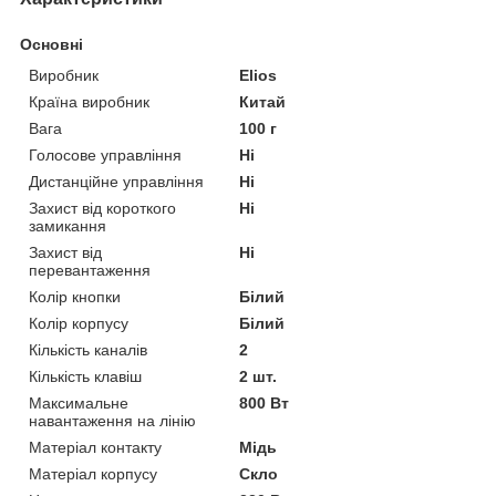
Основні
Виробник
Elios
Країна виробник
Китай
Вага
100 г
Голосове управління
Ні
Дистанційне управління
Ні
Захист від короткого
Ні
замикання
Захист від
Ні
перевантаження
Колір кнопки
Білий
Колір корпусу
Білий
Кількість каналів
2
Кількість клавіш
2 шт.
Максимальне
800 Вт
навантаження на лінію
Матеріал контакту
Мідь
Матеріал корпусу
Скло