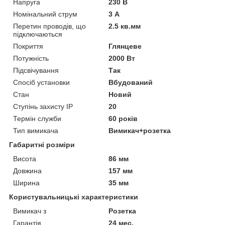
Напруга
230 В
Номінальний струм
3 А
Перетин проводів, що
2.5 кв.мм
підключаються
Покриття
Глянцеве
Потужність
2000 Вт
Підсвічування
Так
Спосіб установки
Вбудований
Стан
Новий
Ступінь захисту IP
20
Термін служби
60 років
Тип вимикача
Вимикач+розетка
Габаритні розміри
Висота
86 мм
Довжина
157 мм
Ширина
35 мм
Користувальницькі характеристики
Вимикач з
Розетка
Гарантія
24 мес.