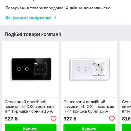
Повернення товару впродовж 14 днів за домовленістю
Всі умови повернення
Подібні товари компанії
Сенсорний подвійний
Сенсорний подвійний
Сенс
вимикач ELIOS з розеткою
вимикач ELIOS з розеткою
вими
IP44 кришка чорний 16 А
IP44 кришка білий 16 А
IP44
230 В із заземленням
230 В із заземленням
230В
927
927
816
₴
₴
шторки скло
шторки скло
штор
Купити
Купити