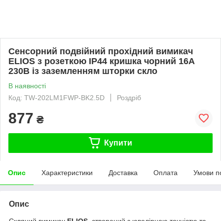
Сенсорний подвійний прохідний вимикач
ELIOS з розеткою IP44 кришка чорний 16А
230В із заземленням шторки скло
В наявності
Код: TW-202LM1FWP-BK2.5D
Роздріб
877
₴
Купити
Опис
Характеристики
Доставка
Оплата
Умови п
Опис
Скляний вимикач
ELIOS
, створений з ювелірною точністю та