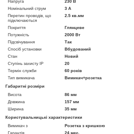
Напруга
230 В
Номінальний струм
3 А
Перетин проводів, що
2.5 кв.мм
підключаються
Покриття
Глянцеве
Потужність
2000 Вт
Підсвічування
Так
Спосіб установки
Вбудований
Стан
Новий
Ступінь захисту IP
20
Термін служби
60 років
Тип вимикача
Вимикач+розетка
Габаритні розміри
Висота
86 мм
Довжина
157 мм
Ширина
35 мм
Користувальницькі характеристики
Вимикач з
Розетка з кришкою
Гарантія
24 мес.