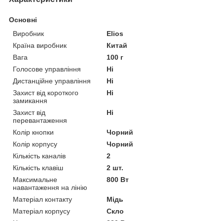
Основні
Виробник
Elios
Країна виробник
Китай
Вага
100 г
Голосове управління
Ні
Дистанційне управління
Ні
Захист від короткого
Ні
замикання
Захист від
Ні
перевантаження
Колір кнопки
Чорний
Колір корпусу
Чорний
Кількість каналів
2
Кількість клавіш
2 шт.
Максимальне
800 Вт
навантаження на лінію
Матеріал контакту
Мідь
Матеріал корпусу
Скло