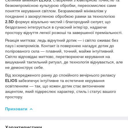
безкомпромісною культурою обробки, переосмислює саме
поняття керування світлом. Безрамковий мінімалізм у
поєднанні з заокругленою обробкою рамки за технологією
2.5D
формує візуально чистий і благородний силует, що
бездоганно інтегрується в сучасний інтер’єр, надаючи
простору відчуття легкої розкоші та завершеної преміальності.
Реакція миттєва: ледь відчутний дотик — і світло оживає без
пауз і компромісів. Контакт із поверхнею нагадує дотик до
полірованого скла — плавний, точний, майже інтуїтивний.
Світло відповідає миттєво, перетворюючи керування на
вишуканий тактильний ритуал, де технологія відчувається, але
не демонструє себе.
Від зосередженого ранку до спокійного вечірнього релаксу
ELIOS
забезпечує інтуїтивне та естетичне керування
освітленням — так, що кожен дотик стає витонченим
акцентом, який підкреслює характер, стиль і статус вашого
простору.
Приховати
Характеристики