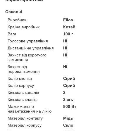
Основні
Виробник
Elios
Країна виробник
Китай
Вага
100 г
Голосове управління
Ні
Дистанційне управління
Ні
Захист від короткого
Ні
замикання
Захист від
Ні
перевантаження
Колір кнопки
Сірий
Колір корпусу
Сірий
Кількість каналів
2
Кількість клавіш
2 шт.
Максимальне
800 Вт
навантаження на лінію
Матеріал контакту
Мідь
Матеріал корпусу
Скло