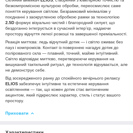
безкомпромісною культурою обробки, переосмислює саме
поняття керування світлом. Безрамковий мінімалізм у
поєднанні з заокругленою обробкою рамки за технологією
2.5D
формує візуально чистий і благородний силует, що
бездоганно інтегрується в сучасний інтер’єр, надаючи
простору відчуття легкої розкоші та завершеної преміальності.
Реакція миттєва: ледь відчутний дотик — і світло оживає без
пауз і компромісів. Контакт із поверхнею нагадує дотик до
полірованого скла — плавний, точний, майже інтуїтивний.
Світло відповідає миттєво, перетворюючи керування на
вишуканий тактильний ритуал, де технологія відчувається, але
не демонструє себе.
Від зосередженого ранку до спокійного вечірнього релаксу
ELIOS
забезпечує інтуїтивне та естетичне керування
освітленням — так, що кожен дотик стає витонченим
акцентом, який підкреслює характер, стиль і статус вашого
простору.
Приховати
Характеристики