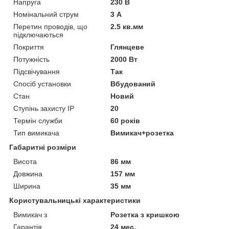
Напруга
230 В
Номінальний струм
3 А
Перетин проводів, що
2.5 кв.мм
підключаються
Покриття
Глянцеве
Потужність
2000 Вт
Підсвічування
Так
Спосіб установки
Вбудований
Стан
Новий
Ступінь захисту IP
20
Термін служби
60 років
Тип вимикача
Вимикач+розетка
Габаритні розміри
Висота
86 мм
Довжина
157 мм
Ширина
35 мм
Користувальницькі характеристики
Вимикач з
Розетка з кришкою
Гарантія
24 мес.