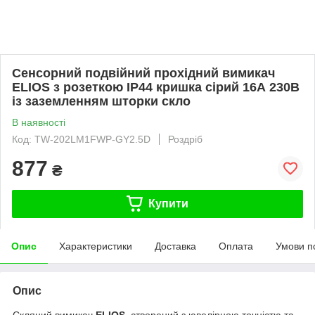
Сенсорний подвійний прохідний вимикач
ELIOS з розеткою IP44 кришка сірий 16А 230В
із заземленням шторки скло
В наявності
Код: TW-202LM1FWP-GY2.5D
Роздріб
877
₴
Купити
Опис
Характеристики
Доставка
Оплата
Умови п
Опис
Скляний вимикач
ELIOS
, створений з ювелірною точністю та