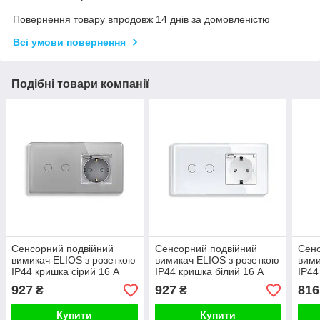
Повернення товару впродовж 14 днів за домовленістю
Всі умови повернення
Подібні товари компанії
Сенсорний подвійний
Сенсорний подвійний
Сенс
вимикач ELIOS з розеткою
вимикач ELIOS з розеткою
вими
IP44 кришка сірий 16 А
IP44 кришка білий 16 А
IP44
230 В із заземленням
230 В із заземленням
230В
927
927
816
₴
₴
шторки скло
шторки скло
штор
Купити
Купити