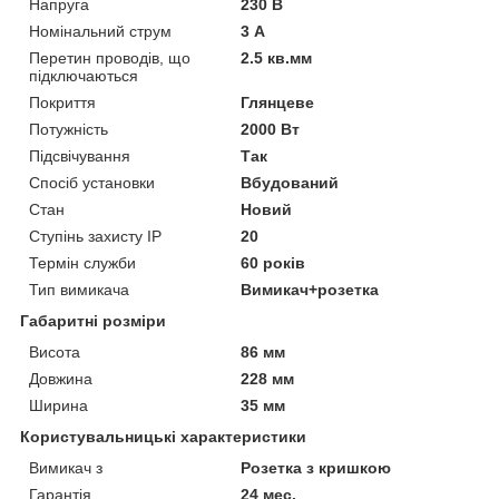
Напруга
230 В
Номінальний струм
3 А
Перетин проводів, що
2.5 кв.мм
підключаються
Покриття
Глянцеве
Потужність
2000 Вт
Підсвічування
Так
Спосіб установки
Вбудований
Стан
Новий
Ступінь захисту IP
20
Термін служби
60 років
Тип вимикача
Вимикач+розетка
Габаритні розміри
Висота
86 мм
Довжина
228 мм
Ширина
35 мм
Користувальницькі характеристики
Вимикач з
Розетка з кришкою
Гарантія
24 мес.