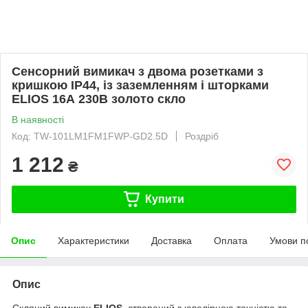
Сенсорний вимикач з двома розетками з
кришкою IP44, із заземленням і шторками
ELIOS 16А 230В золото скло
В наявності
Код: TW-101LM1FM1FWP-GD2.5D
Роздріб
1 212
₴
Купити
Опис
Характеристики
Доставка
Оплата
Умови п
Опис
Скляний вимикач
ELIOS
, створений з ювелірною точністю та