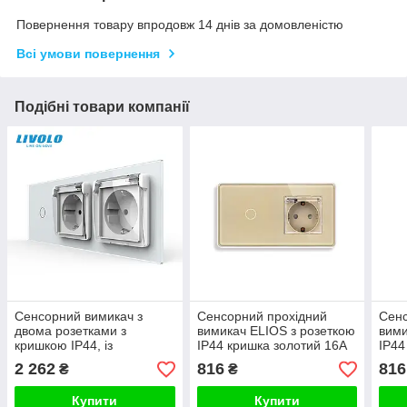
Повернення товару впродовж 14 днів за домовленістю
Всі умови повернення
Подібні товари компанії
Сенсорний вимикач з
Сенсорний прохідний
Сенс
двома розетками з
вимикач ELIOS з розеткою
вими
кришкою IP44, із
IP44 кришка золотий 16А
IP44
заземленням і шторками
230В із заземленням
230В
2 262
816
816
₴
₴
LIVOLO 16А 230В білий
шторки скло
штор
скло
Купити
Купити