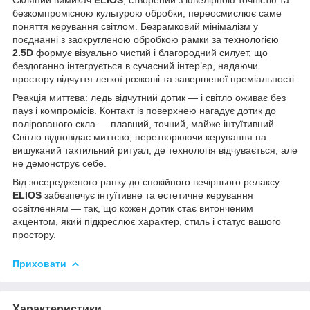
безкомпромісною культурою обробки, переосмислює саме
поняття керування світлом. Безрамковий мінімалізм у
поєднанні з заокругленою обробкою рамки за технологією
2.5D
формує візуально чистий і благородний силует, що
бездоганно інтегрується в сучасний інтер’єр, надаючи
простору відчуття легкої розкоші та завершеної преміальності.
Реакція миттєва: ледь відчутний дотик — і світло оживає без
пауз і компромісів. Контакт із поверхнею нагадує дотик до
полірованого скла — плавний, точний, майже інтуїтивний.
Світло відповідає миттєво, перетворюючи керування на
вишуканий тактильний ритуал, де технологія відчувається, але
не демонструє себе.
Від зосередженого ранку до спокійного вечірнього релаксу
ELIOS
забезпечує інтуїтивне та естетичне керування
освітленням — так, що кожен дотик стає витонченим
акцентом, який підкреслює характер, стиль і статус вашого
простору.
Приховати
Характеристики