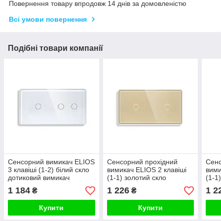
Повернення товару впродовж 14 днів за домовленістю
Всі умови повернення
Подібні товари компанії
Сенсорний вимикач ELIOS
Сенсорний прохідний
Сенс
3 клавіші (1-2) білий скло
вимикач ELIOS 2 клавіші
вими
дотиковий вимикач
(1-1) золотий скло
(1-1
1 184
1 226
1 2
₴
₴
Купити
Купити