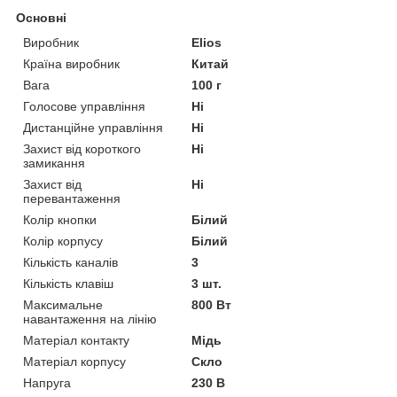
Основні
Виробник
Elios
Країна виробник
Китай
Вага
100 г
Голосове управління
Ні
Дистанційне управління
Ні
Захист від короткого
Ні
замикання
Захист від
Ні
перевантаження
Колір кнопки
Білий
Колір корпусу
Білий
Кількість каналів
3
Кількість клавіш
3 шт.
Максимальне
800 Вт
навантаження на лінію
Матеріал контакту
Мідь
Матеріал корпусу
Скло
Напруга
230 В