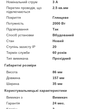
Номінальний струм
3 А
Перетин проводів, що
2.5 кв.мм
підключаються
Покриття
Глянцеве
Потужність
2000 Вт
Підсвічування
Так
Спосіб установки
Вбудований
Стан
Новий
Ступінь захисту IP
20
Термін служби
60 років
Тип вимикача
Прохідний
Габаритні розміри
Висота
86 мм
Довжина
157 мм
Ширина
35 мм
Користувальницькі характеристики
Вимикач з
Вимикач
Гарантія
24 мес.
Клавіш
3