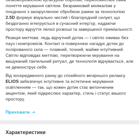
поняття керування світлом. Безрамковий мінімалізм у
поєднанні з заокругленою обробкою рамки за технологією
2.5D
формує візуально чистий і благородний силует, що
бездоганно інтегрується в сучасний інтер’єр, надаючи
простору відчуття легкої розкоші та завершеної преміальності.
Реакція миттєва: ледь відчутний дотик — і світло оживає без
пауз і компромісів. Контакт із поверхнею нагадує дотик до
полірованого скла — плавний, точний, майже інтуїтивний.
Світло відповідає миттєво, перетворюючи керування на
вишуканий тактильний ритуал, де технологія відчувається, але
не демонструє себе.
Від зосередженого ранку до спокійного вечірнього релаксу
ELIOS
забезпечує інтуїтивне та естетичне керування
освітленням — так, що кожен дотик стає витонченим
акцентом, який підкреслює характер, стиль і статус вашого
простору.
Приховати
Характеристики