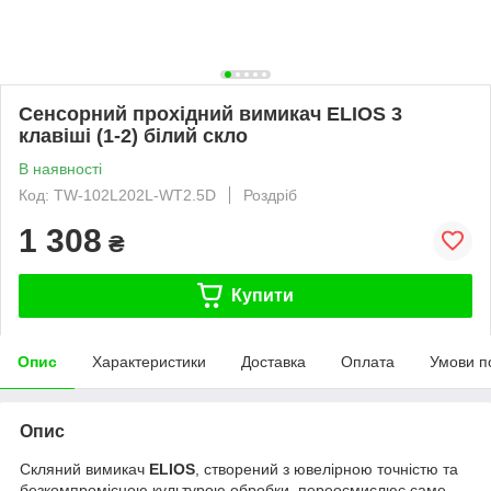
Сенсорний прохідний вимикач ELIOS 3
клавіші (1-2) білий скло
В наявності
Код: TW-102L202L-WT2.5D
Роздріб
1 308
₴
Купити
Опис
Характеристики
Доставка
Оплата
Умови п
Опис
Скляний вимикач
ELIOS
, створений з ювелірною точністю та
безкомпромісною культурою обробки, переосмислює саме