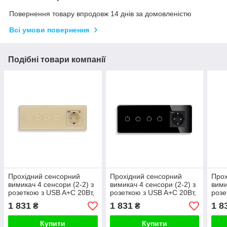
Повернення товару впродовж 14 днів за домовленістю
Всі умови повернення
Подібні товари компанії
Прохідний сенсорний
Прохідний сенсорний
Прох
вимикач 4 сенсори (2-2) з
вимикач 4 сенсори (2-2) з
вими
розеткою з USB A+C 20Вт,
розеткою з USB A+C 20Вт,
розе
заземлення, шторки,
заземлення, шторки,
зазе
1 831
1 831
1 8
₴
₴
ELIOS золото скло
ELIOS чорний скло
ELIO
Купити
Купити