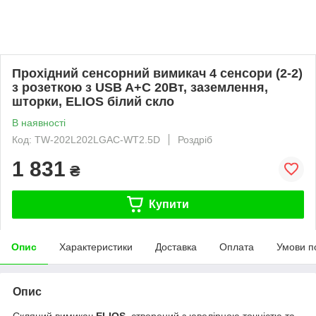
Прохідний сенсорний вимикач 4 сенсори (2-2)
з розеткою з USB A+C 20Вт, заземлення,
шторки, ELIOS білий скло
В наявності
Код: TW-202L202LGAC-WT2.5D
Роздріб
1 831
₴
Купити
Опис
Характеристики
Доставка
Оплата
Умови п
Опис
Скляний вимикач
ELIOS
, створений з ювелірною точністю та