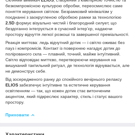
безкомпромісною культурою обробки, переосмислює саме
поняття керування світлом. Безрамковий мінімалізм у
поєднанні з заокругленою обробкою рамки за технологією
2.5D
формує візуально чистий і благородний силует, що
бездоганно інтегрується в сучасний інтер’єр, надаючи
простору відчуття легкої розкоші та завершеної преміальності.
Реакція миттєва: ледь відчутний дотик — і світло оживає без
пауз і компромісів. Контакт із поверхнею нагадує дотик до
полірованого скла — плавний, точний, майже інтуїтивний.
Світло відповідає миттєво, перетворюючи керування на
вишуканий тактильний ритуал, де технологія відчувається, але
не демонструє себе.
Від зосередженого ранку до спокійного вечірнього релаксу
ELIOS
забезпечує інтуїтивне та естетичне керування
освітленням — так, що кожен дотик стає витонченим
акцентом, який підкреслює характер, стиль і статус вашого
простору.
Приховати
Характеристики