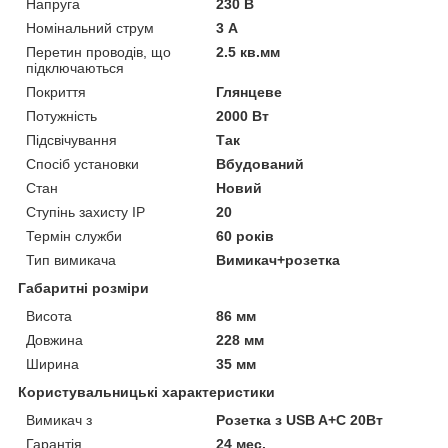
Напруга
230 В
Номінальний струм
3 А
Перетин проводів, що
2.5 кв.мм
підключаються
Покриття
Глянцеве
Потужність
2000 Вт
Підсвічування
Так
Спосіб установки
Вбудований
Стан
Новий
Ступінь захисту IP
20
Термін служби
60 років
Тип вимикача
Вимикач+розетка
Габаритні розміри
Висота
86 мм
Довжина
228 мм
Ширина
35 мм
Користувальницькі характеристики
Вимикач з
Розетка з USB A+C 20Вт
Гарантія
24 мес.