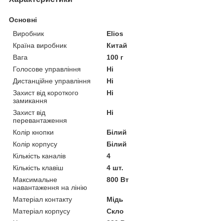
Основні
Виробник
Elios
Країна виробник
Китай
Вага
100 г
Голосове управління
Ні
Дистанційне управління
Ні
Захист від короткого
Ні
замикання
Захист від
Ні
перевантаження
Колір кнопки
Білий
Колір корпусу
Білий
Кількість каналів
4
Кількість клавіш
4 шт.
Максимальне
800 Вт
навантаження на лінію
Матеріал контакту
Мідь
Матеріал корпусу
Скло