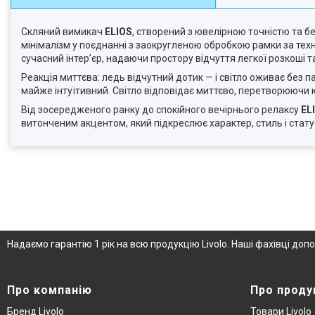
Скляний вимикач
ELIOS
, створений з ювелірною точністю та 
мінімалізм у поєднанні з заокругленою обробкою рамки за тех
сучасний інтер’єр, надаючи простору відчуття легкої розкоші т
Реакція миттєва: ледь відчутний дотик — і світло оживає без п
майже інтуїтивний. Світло відповідає миттєво, перетворюючи 
Від зосередженого ранку до спокійного вечірнього релаксу
EL
витонченим акцентом, який підкреслює характер, стиль і стату
Надаємо гарантію 1 рік на всю продукцію Livolo. Наші фахівці д
Про компанію
Про проду
Бренд Livolo
Товари Livolo