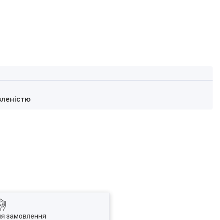
вленістю
ля замовлення