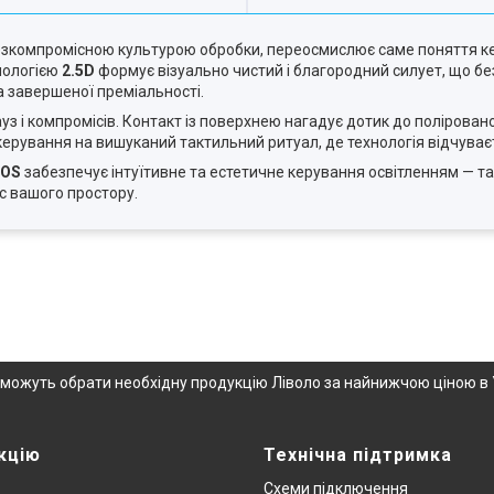
безкомпромісною культурою обробки, переосмислює саме поняття к
нологією
2.5D
формує візуально чистий і благородний силует, що бе
а завершеної преміальності.
ауз і компромісів. Контакт із поверхнею нагадує дотик до полірован
керування на вишуканий тактильний ритуал, де технологія відчуває
IOS
забезпечує інтуїтивне та естетичне керування освітленням — та
с вашого простору.
опоможуть обрати необхідну продукцію Ліволо за найнижчою ціною в 
кцію
Технічна підтримка
Схеми підключення