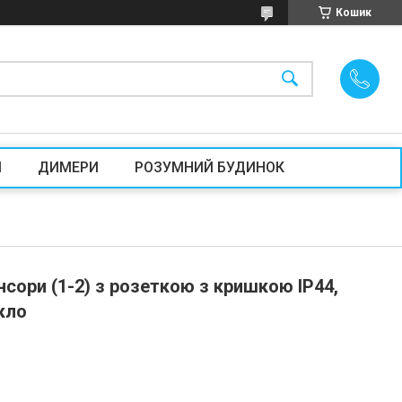
Кошик
И
ДИМЕРИ
РОЗУМНИЙ БУДИНОК
нсори (1-2) з розеткою з кришкою IP44,
кло