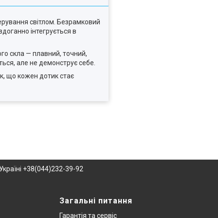
ерування світлом. Безрамковий
здоганно інтегрується в
ого скла — плавний, точний,
ться, але не демонструє себе.
к, що кожен дотик стає
Україні +38(044)232-39-92
Загальні питання
Гарантія та сервіс