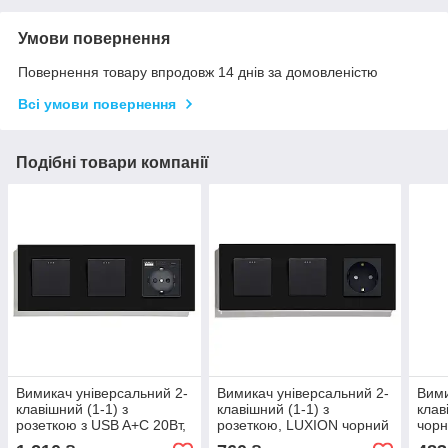
Умови повернення
Повернення товару впродовж 14 днів за домовленістю
Всі умови повернення
Подібні товари компанії
Вимикач універсальний 2-
Вимикач універсальний 2-
Вими
клавішний (1-1) з
клавішний (1-1) з
клав
розеткою з USB A+C 20Вт,
розеткою, LUXION чорний
чорн
заземлення, LUXION 16А
скло