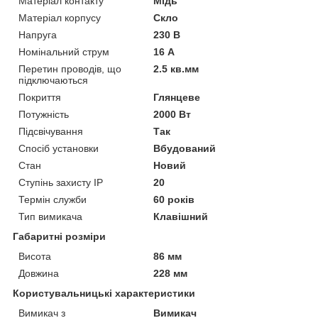
Матеріал контакту
Мідь
Матеріал корпусу
Скло
Напруга
230 В
Номінальний струм
16 А
Перетин проводів, що
2.5 кв.мм
підключаються
Покриття
Глянцеве
Потужність
2000 Вт
Підсвічування
Так
Спосіб установки
Вбудований
Стан
Новий
Ступінь захисту IP
20
Термін служби
60 років
Тип вимикача
Клавішний
Габаритні розміри
Висота
86 мм
Довжина
228 мм
Користувальницькі характеристики
Вимикач з
Вимикач