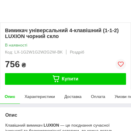
Вимикач універсальний 4-клавішний (1-1-2)
LUXION чорний скло
В наявності
Код: LX-1G2W1G2W2G2W-BK
Роздріб
756
₴
Купити
Опис
Характеристики
Доставка
Оплата
Умови п
Опис
Клавішний вимикач
LUXION
— це поєднання сучасної
інженерії та безкомпромісної естетики, де кожна деталь