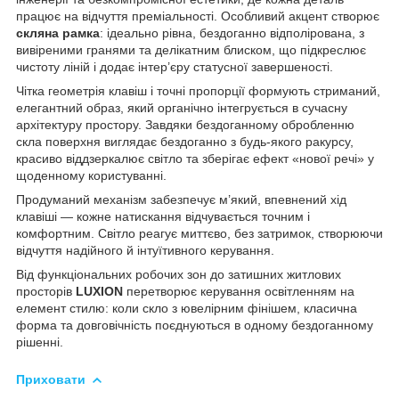
працює на відчуття преміальності. Особливий акцент створює
скляна рамка
: ідеально рівна, бездоганно відполірована, з
вивіреними гранями та делікатним блиском, що підкреслює
чистоту ліній і додає інтер’єру статусної завершеності.
Чітка геометрія клавіш і точні пропорції формують стриманий,
елегантний образ, який органічно інтегрується в сучасну
архітектуру простору. Завдяки бездоганному обробленню
скла поверхня виглядає бездоганно з будь-якого ракурсу,
красиво віддзеркалює світло та зберігає ефект «нової речі» у
щоденному користуванні.
Продуманий механізм забезпечує м’який, впевнений хід
клавіші — кожне натискання відчувається точним і
комфортним. Світло реагує миттєво, без затримок, створюючи
відчуття надійного й інтуїтивного керування.
Від функціональних робочих зон до затишних житлових
просторів
LUXION
перетворює керування освітленням на
елемент стилю: коли скло з ювелірним фінішем, класична
форма та довговічність поєднуються в одному бездоганному
рішенні.
Приховати