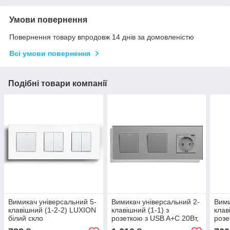
Умови повернення
Повернення товару впродовж 14 днів за домовленістю
Всі умови повернення
Подібні товари компанії
Вимикач універсальний 5-
Вимикач універсальний 2-
Вими
клавішний (1-2-2) LUXION
клавішний (1-1) з
клав
білий скло
розеткою з USB A+C 20Вт,
розе
заземлення, LUXION 16А
скло