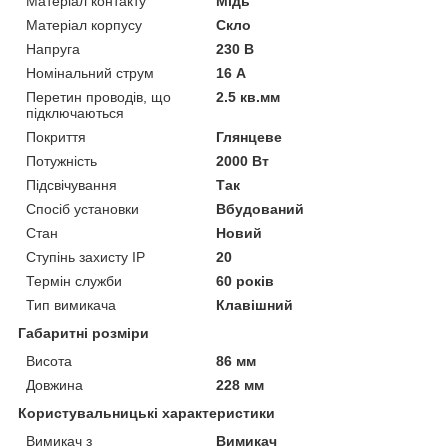
Матеріал контакту
Мідь
Матеріал корпусу
Скло
Напруга
230 В
Номінальний струм
16 А
Перетин проводів, що
2.5 кв.мм
підключаються
Покриття
Глянцеве
Потужність
2000 Вт
Підсвічування
Так
Спосіб установки
Вбудований
Стан
Новий
Ступінь захисту IP
20
Термін служби
60 років
Тип вимикача
Клавішний
Габаритні розміри
Висота
86 мм
Довжина
228 мм
Користувальницькі характеристики
Вимикач з
Вимикач