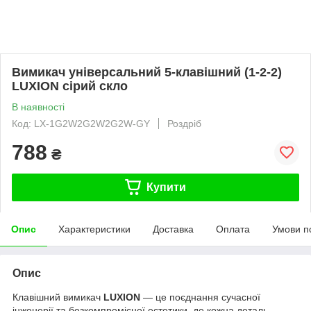
Вимикач універсальний 5-клавішний (1-2-2)
LUXION сірий скло
В наявності
Код: LX-1G2W2G2W2G2W-GY
Роздріб
788
₴
Купити
Опис
Характеристики
Доставка
Оплата
Умови п
Опис
Клавішний вимикач
LUXION
— це поєднання сучасної
інженерії та безкомпромісної естетики, де кожна деталь