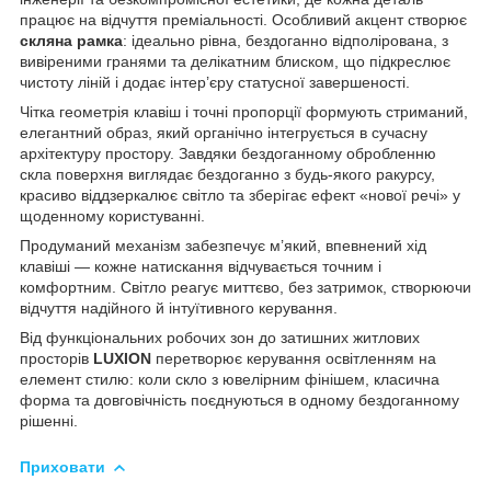
працює на відчуття преміальності. Особливий акцент створює
скляна рамка
: ідеально рівна, бездоганно відполірована, з
вивіреними гранями та делікатним блиском, що підкреслює
чистоту ліній і додає інтер’єру статусної завершеності.
Чітка геометрія клавіш і точні пропорції формують стриманий,
елегантний образ, який органічно інтегрується в сучасну
архітектуру простору. Завдяки бездоганному обробленню
скла поверхня виглядає бездоганно з будь-якого ракурсу,
красиво віддзеркалює світло та зберігає ефект «нової речі» у
щоденному користуванні.
Продуманий механізм забезпечує м’який, впевнений хід
клавіші — кожне натискання відчувається точним і
комфортним. Світло реагує миттєво, без затримок, створюючи
відчуття надійного й інтуїтивного керування.
Від функціональних робочих зон до затишних житлових
просторів
LUXION
перетворює керування освітленням на
елемент стилю: коли скло з ювелірним фінішем, класична
форма та довговічність поєднуються в одному бездоганному
рішенні.
Приховати