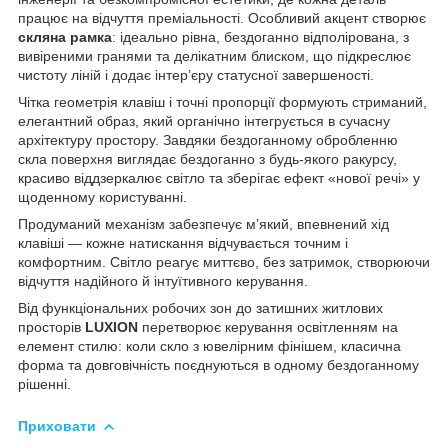
працює на відчуття преміальності. Особливий акцент створює
скляна рамка
: ідеально рівна, бездоганно відполірована, з
вивіреними гранями та делікатним блиском, що підкреслює
чистоту ліній і додає інтер’єру статусної завершеності.
Чітка геометрія клавіш і точні пропорції формують стриманий,
елегантний образ, який органічно інтегрується в сучасну
архітектуру простору. Завдяки бездоганному обробленню
скла поверхня виглядає бездоганно з будь-якого ракурсу,
красиво віддзеркалює світло та зберігає ефект «нової речі» у
щоденному користуванні.
Продуманий механізм забезпечує м’який, впевнений хід
клавіші — кожне натискання відчувається точним і
комфортним. Світло реагує миттєво, без затримок, створюючи
відчуття надійного й інтуїтивного керування.
Від функціональних робочих зон до затишних житлових
просторів
LUXION
перетворює керування освітленням на
елемент стилю: коли скло з ювелірним фінішем, класична
форма та довговічність поєднуються в одному бездоганному
рішенні.
Приховати