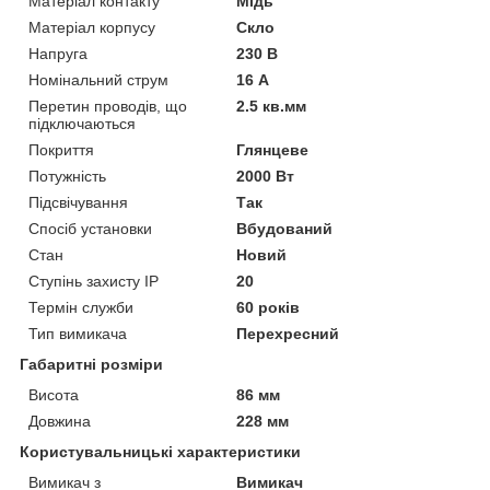
Матеріал контакту
Мідь
Матеріал корпусу
Скло
Напруга
230 В
Номінальний струм
16 А
Перетин проводів, що
2.5 кв.мм
підключаються
Покриття
Глянцеве
Потужність
2000 Вт
Підсвічування
Так
Спосіб установки
Вбудований
Стан
Новий
Ступінь захисту IP
20
Термін служби
60 років
Тип вимикача
Перехресний
Габаритні розміри
Висота
86 мм
Довжина
228 мм
Користувальницькі характеристики
Вимикач з
Вимикач