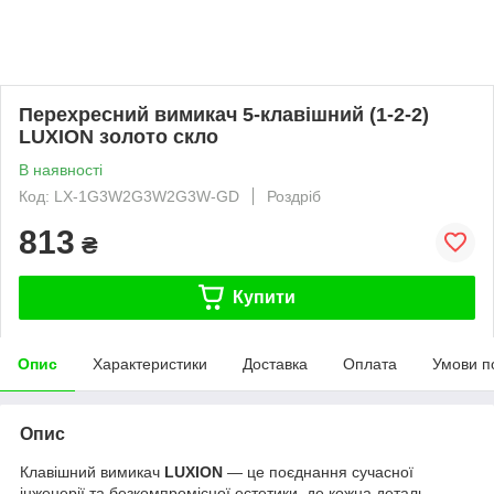
Перехресний вимикач 5-клавішний (1-2-2)
LUXION золото скло
В наявності
Код: LX-1G3W2G3W2G3W-GD
Роздріб
813
₴
Купити
Опис
Характеристики
Доставка
Оплата
Умови п
Опис
Клавішний вимикач
LUXION
— це поєднання сучасної
інженерії та безкомпромісної естетики, де кожна деталь