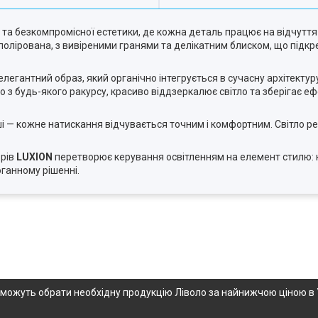
 та безкомпромісної естетики, де кожна деталь працює на відчуття
дполірована, з вивіреними гранями та делікатним блиском, що підкре
елегантний образ, який органічно інтегрується в сучасну архітекту
 будь-якого ракурсу, красиво віддзеркалює світло та зберігає еф
і — кожне натискання відчувається точним і комфортним. Світло ре
орів
LUXION
перетворює керування освітленням на елемент стилю: к
ганному рішенні.
опоможуть обрати необхідну продукцію Ліволо за найнижчою ціною в 