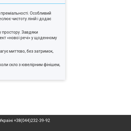
 преміальності. Особливий
слює чистоту ліній і додає
ру простору. Завдяки
ект «нової речі» у щоденному
агує миттєво, без затримок,
оли скло з ювелірним фінішем,
Україні +38(044)232-39-92