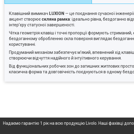
Клавішний вимикач
LUXION
— це поєднання сучасної інженерії
акцент створює
скляна рамка
: ідеально рівна, бездоганно ві
інтер’єру статусної завершеності.
Чітка геометрія клавіш і точні пропорції формують стриманий, 
бездоганному обробленню скла поверхня виглядає бездоганно з
користуванні.
Продуманий механізм забезпечує м’який, впевнений хід клавіш
створюючи відчуття надійного й інтуїтивного керування.
Від функціональних робочих зон до затишних житлових прост
класична форма та довговічність поєднуються в одному бездо
Надаємо гарантію 1 рік на всю продукцію Livolo. Наші фахівці д