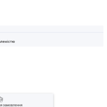
вленістю
ля замовлення