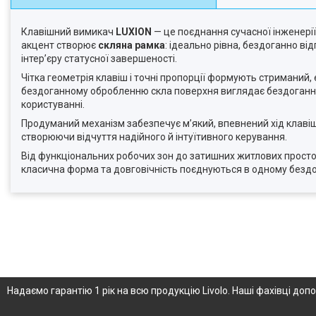
Клавішний вимикач
LUXION
— це поєднання сучасної інженерії
акцент створює
скляна рамка
: ідеально рівна, бездоганно ві
інтер’єру статусної завершеності.
Чітка геометрія клавіш і точні пропорції формують стриманий, 
бездоганному обробленню скла поверхня виглядає бездоганно з
користуванні.
Продуманий механізм забезпечує м’який, впевнений хід клавіш
створюючи відчуття надійного й інтуїтивного керування.
Від функціональних робочих зон до затишних житлових прост
класична форма та довговічність поєднуються в одному бездо
Надаємо гарантію 1 рік на всю продукцію Livolo. Наші фахівці д