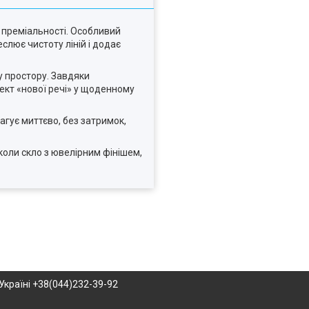
 преміальності. Особливий
слює чистоту ліній і додає
ру простору. Завдяки
ект «нової речі» у щоденному
агує миттєво, без затримок,
оли скло з ювелірним фінішем,
Україні +38(044)232-39-92