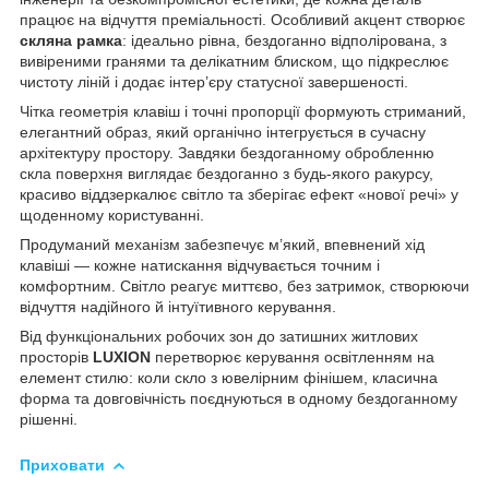
працює на відчуття преміальності. Особливий акцент створює
скляна рамка
: ідеально рівна, бездоганно відполірована, з
вивіреними гранями та делікатним блиском, що підкреслює
чистоту ліній і додає інтер’єру статусної завершеності.
Чітка геометрія клавіш і точні пропорції формують стриманий,
елегантний образ, який органічно інтегрується в сучасну
архітектуру простору. Завдяки бездоганному обробленню
скла поверхня виглядає бездоганно з будь-якого ракурсу,
красиво віддзеркалює світло та зберігає ефект «нової речі» у
щоденному користуванні.
Продуманий механізм забезпечує м’який, впевнений хід
клавіші — кожне натискання відчувається точним і
комфортним. Світло реагує миттєво, без затримок, створюючи
відчуття надійного й інтуїтивного керування.
Від функціональних робочих зон до затишних житлових
просторів
LUXION
перетворює керування освітленням на
елемент стилю: коли скло з ювелірним фінішем, класична
форма та довговічність поєднуються в одному бездоганному
рішенні.
Приховати