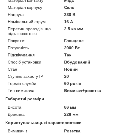
Матеріал контакту
Мідь
Матеріал корпусу
Скло
Напруга
230 В
Номінальний струм
16 А
Перетин проводів, що
2.5 кв.мм
підключаються
Покриття
Глянцеве
Потужність
2000 Вт
Підсвічування
Так
Спосіб установки
Вбудований
Стан
Новий
Ступінь захисту IP
20
Термін служби
60 років
Тип вимикача
Вимикач+розетка
Габаритні розміри
Висота
86 мм
Довжина
228 мм
Користувальницькі характеристики
Вимикач з
Розетка