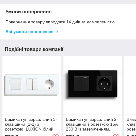
Умови повернення
Повернення товару впродовж 14 днів за домовленістю
Всі умови повернення
Подібні товари компанії
Вимикач універсальний 3-
Вимикач універсальний 2-
Вими
клавішний (1-2) з
клавішний з розеткою 16А
клав
розеткою, LUXION білий
230 В із заземленням,
розе
скло
захисні шторки LUXION
зазе