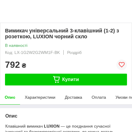
Вимикач універсальний 3-клавішний (1-2) з
розеткою, LUXION чорний скло
В наявності
Код: LX-1G2W2G2WM1F-BK
Роздріб
792
₴
Купити
Опис
Характеристики
Доставка
Оплата
Умови п
Опис
Клавішний вимикач
LUXION
— це поєднання сучасної
інженерії та безкомпромісної естетики, де кожна деталь