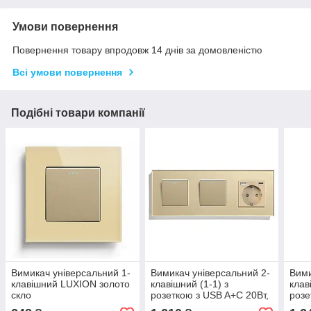
Умови повернення
Повернення товару впродовж 14 днів за домовленістю
Всі умови повернення
Подібні товари компанії
Вимикач універсальний 1-
Вимикач універсальний 2-
Вими
клавішний LUXION золото
клавішний (1-1) з
клав
скло
розеткою з USB A+C 20Вт,
розе
заземлення, LUXION 16А
зазе