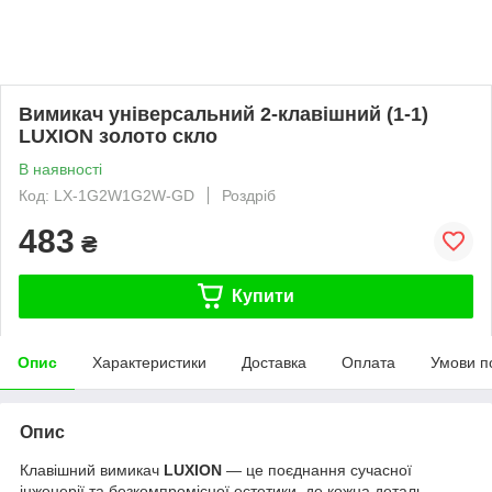
Вимикач універсальний 2-клавішний (1-1)
LUXION золото скло
В наявності
Код: LX-1G2W1G2W-GD
Роздріб
483
₴
Купити
Опис
Характеристики
Доставка
Оплата
Умови п
Опис
Клавішний вимикач
LUXION
— це поєднання сучасної
інженерії та безкомпромісної естетики, де кожна деталь