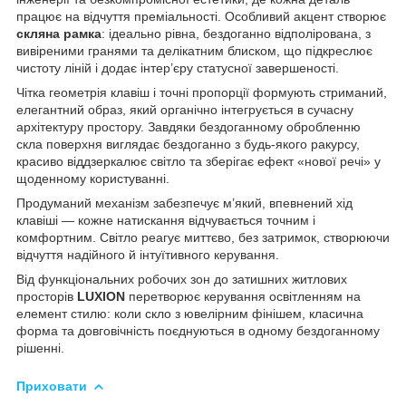
працює на відчуття преміальності. Особливий акцент створює
скляна рамка
: ідеально рівна, бездоганно відполірована, з
вивіреними гранями та делікатним блиском, що підкреслює
чистоту ліній і додає інтер’єру статусної завершеності.
Чітка геометрія клавіш і точні пропорції формують стриманий,
елегантний образ, який органічно інтегрується в сучасну
архітектуру простору. Завдяки бездоганному обробленню
скла поверхня виглядає бездоганно з будь-якого ракурсу,
красиво віддзеркалює світло та зберігає ефект «нової речі» у
щоденному користуванні.
Продуманий механізм забезпечує м’який, впевнений хід
клавіші — кожне натискання відчувається точним і
комфортним. Світло реагує миттєво, без затримок, створюючи
відчуття надійного й інтуїтивного керування.
Від функціональних робочих зон до затишних житлових
просторів
LUXION
перетворює керування освітленням на
елемент стилю: коли скло з ювелірним фінішем, класична
форма та довговічність поєднуються в одному бездоганному
рішенні.
Приховати