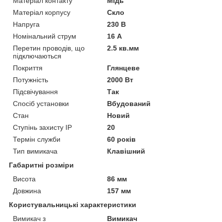
Матеріал контакту
Мідь
Матеріал корпусу
Скло
Напруга
230 В
Номінальний струм
16 А
Перетин проводів, що
2.5 кв.мм
підключаються
Покриття
Глянцеве
Потужність
2000 Вт
Підсвічування
Так
Спосіб установки
Вбудований
Стан
Новий
Ступінь захисту IP
20
Термін служби
60 років
Тип вимикача
Клавішний
Габаритні розміри
Висота
86 мм
Довжина
157 мм
Користувальницькі характеристики
Вимикач з
Вимикач