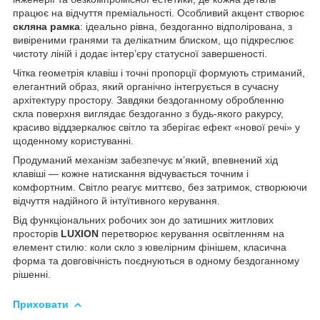
працює на відчуття преміальності. Особливий акцент створює
скляна рамка
: ідеально рівна, бездоганно відполірована, з
вивіреними гранями та делікатним блиском, що підкреслює
чистоту ліній і додає інтер’єру статусної завершеності.
Чітка геометрія клавіш і точні пропорції формують стриманий,
елегантний образ, який органічно інтегрується в сучасну
архітектуру простору. Завдяки бездоганному обробленню
скла поверхня виглядає бездоганно з будь-якого ракурсу,
красиво віддзеркалює світло та зберігає ефект «нової речі» у
щоденному користуванні.
Продуманий механізм забезпечує м’який, впевнений хід
клавіші — кожне натискання відчувається точним і
комфортним. Світло реагує миттєво, без затримок, створюючи
відчуття надійного й інтуїтивного керування.
Від функціональних робочих зон до затишних житлових
просторів
LUXION
перетворює керування освітленням на
елемент стилю: коли скло з ювелірним фінішем, класична
форма та довговічність поєднуються в одному бездоганному
рішенні.
Приховати