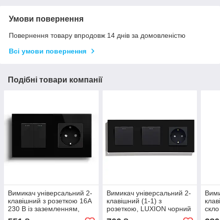
Умови повернення
Повернення товару впродовж 14 днів за домовленістю
Всі умови повернення
Подібні товари компанії
Вимикач універсальний 2-
Вимикач універсальний 2-
Вими
клавішний з розеткою 16А
клавішний (1-1) з
клав
230 В із заземленням,
розеткою, LUXION чорний
скло
захисні шторки LUXION
скло