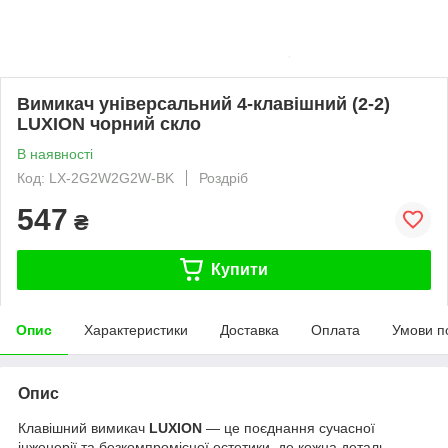
Вимикач універсальний 4-клавішний (2-2)
LUXION чорний скло
В наявності
Код: LX-2G2W2G2W-BK
Роздріб
547
₴
Купити
Опис
Характеристики
Доставка
Оплата
Умови п
Опис
Клавішний вимикач
LUXION
— це поєднання сучасної
інженерії та безкомпромісної естетики, де кожна деталь