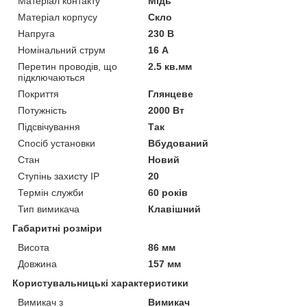
Матеріал контакту
Мідь
Матеріал корпусу
Скло
Напруга
230 В
Номінальний струм
16 А
Перетин проводів, що
2.5 кв.мм
підключаються
Покриття
Глянцеве
Потужність
2000 Вт
Підсвічування
Так
Спосіб установки
Вбудований
Стан
Новий
Ступінь захисту IP
20
Термін служби
60 років
Тип вимикача
Клавішний
Габаритні розміри
Висота
86 мм
Довжина
157 мм
Користувальницькі характеристики
Вимикач з
Вимикач