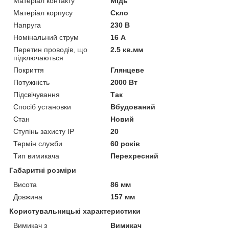
Матеріал контакту
Мідь
Матеріал корпусу
Скло
Напруга
230 В
Номінальний струм
16 А
Перетин проводів, що
2.5 кв.мм
підключаються
Покриття
Глянцеве
Потужність
2000 Вт
Підсвічування
Так
Спосіб установки
Вбудований
Стан
Новий
Ступінь захисту IP
20
Термін служби
60 років
Тип вимикача
Перехресний
Габаритні розміри
Висота
86 мм
Довжина
157 мм
Користувальницькі характеристики
Вимикач з
Вимикач