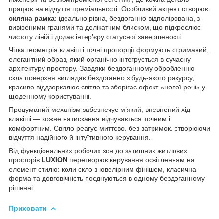
працює на відчуття преміальності. Особливий акцент створює
скляна рамка
: ідеально рівна, бездоганно відполірована, з
вивіреними гранями та делікатним блиском, що підкреслює
чистоту ліній і додає інтер’єру статусної завершеності.
Чітка геометрія клавіш і точні пропорції формують стриманий,
елегантний образ, який органічно інтегрується в сучасну
архітектуру простору. Завдяки бездоганному обробленню
скла поверхня виглядає бездоганно з будь-якого ракурсу,
красиво віддзеркалює світло та зберігає ефект «нової речі» у
щоденному користуванні.
Продуманий механізм забезпечує м’який, впевнений хід
клавіші — кожне натискання відчувається точним і
комфортним. Світло реагує миттєво, без затримок, створюючи
відчуття надійного й інтуїтивного керування.
Від функціональних робочих зон до затишних житлових
просторів
LUXION
перетворює керування освітленням на
елемент стилю: коли скло з ювелірним фінішем, класична
форма та довговічність поєднуються в одному бездоганному
рішенні.
Приховати