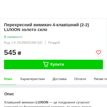
Перехресний вимикач 4-клавішний (2-2)
LUXION золото скло
В наявності
Код: LX-2G3W2G3W-GD
Роздріб
545
₴
Купити
Опис
Характеристики
Доставка
Оплата
Умови п
Опис
Клавішний вимикач
LUXION
— це поєднання сучасної
інженерії та безкомпромісної естетики, де кожна деталь