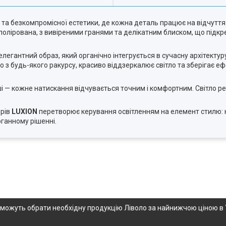
 та безкомпромісної естетики, де кожна деталь працює на відчуття
дполірована, з вивіреними гранями та делікатним блиском, що підкре
елегантний образ, який органічно інтегрується в сучасну архітекту
 будь-якого ракурсу, красиво віддзеркалює світло та зберігає еф
і — кожне натискання відчувається точним і комфортним. Світло ре
орів
LUXION
перетворює керування освітленням на елемент стилю: к
ганному рішенні.
опоможуть обрати необхідну продукцію Ліволо за найнижчою ціною в 