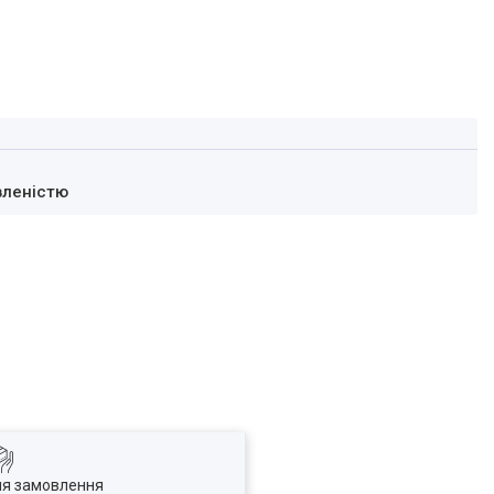
вленістю
ля замовлення