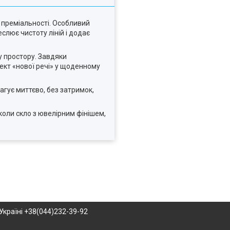
 преміальності. Особливий
слює чистоту ліній і додає
ру простору. Завдяки
ект «нової речі» у щоденному
агує миттєво, без затримок,
оли скло з ювелірним фінішем,
Україні +38(044)232-39-92