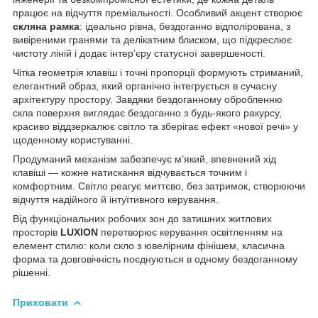
працює на відчуття преміальності. Особливий акцент створює
скляна рамка
: ідеально рівна, бездоганно відполірована, з
вивіреними гранями та делікатним блиском, що підкреслює
чистоту ліній і додає інтер’єру статусної завершеності.
Чітка геометрія клавіш і точні пропорції формують стриманий,
елегантний образ, який органічно інтегрується в сучасну
архітектуру простору. Завдяки бездоганному обробленню
скла поверхня виглядає бездоганно з будь-якого ракурсу,
красиво віддзеркалює світло та зберігає ефект «нової речі» у
щоденному користуванні.
Продуманий механізм забезпечує м’який, впевнений хід
клавіші — кожне натискання відчувається точним і
комфортним. Світло реагує миттєво, без затримок, створюючи
відчуття надійного й інтуїтивного керування.
Від функціональних робочих зон до затишних житлових
просторів
LUXION
перетворює керування освітленням на
елемент стилю: коли скло з ювелірним фінішем, класична
форма та довговічність поєднуються в одному бездоганному
рішенні.
Приховати