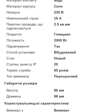
Матеріал контакту
Мідь
Матеріал корпусу
Скло
Напруга
230 В
Номінальний струм
16 А
Перетин проводів, що
2.5 кв.мм
підключаються
Покриття
Глянцеве
Потужність
2000 Вт
Підсвічування
Так
Спосіб установки
Вбудований
Стан
Новий
Ступінь захисту IP
20
Термін служби
60 років
Тип вимикача
Перехресний
Габаритні розміри
Висота
86 мм
Довжина
86 мм
Користувальницькі характеристики
Вимикач з
Вимикач