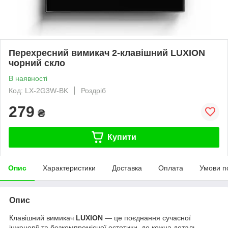
Перехресний вимикач 2-клавішний LUXION
чорний скло
В наявності
Код: LX-2G3W-BK
Роздріб
279
₴
Купити
Опис
Характеристики
Доставка
Оплата
Умови п
Опис
Клавішний вимикач
LUXION
— це поєднання сучасної
інженерії та безкомпромісної естетики, де кожна деталь