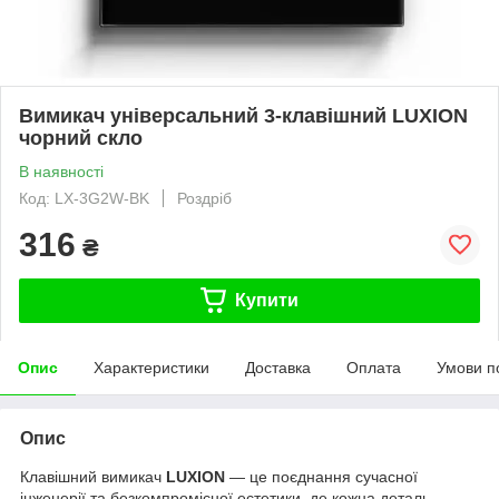
Вимикач універсальний 3-клавішний LUXION
чорний скло
В наявності
Код: LX-3G2W-BK
Роздріб
316
₴
Купити
Опис
Характеристики
Доставка
Оплата
Умови п
Опис
Клавішний вимикач
LUXION
— це поєднання сучасної
інженерії та безкомпромісної естетики, де кожна деталь