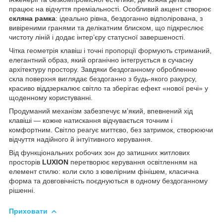
працює на відчуття преміальності. Особливий акцент створює
скляна рамка
: ідеально рівна, бездоганно відполірована, з
вивіреними гранями та делікатним блиском, що підкреслює
чистоту ліній і додає інтер’єру статусної завершеності.
Чітка геометрія клавіш і точні пропорції формують стриманий,
елегантний образ, який органічно інтегрується в сучасну
архітектуру простору. Завдяки бездоганному обробленню
скла поверхня виглядає бездоганно з будь-якого ракурсу,
красиво віддзеркалює світло та зберігає ефект «нової речі» у
щоденному користуванні.
Продуманий механізм забезпечує м’який, впевнений хід
клавіші — кожне натискання відчувається точним і
комфортним. Світло реагує миттєво, без затримок, створюючи
відчуття надійного й інтуїтивного керування.
Від функціональних робочих зон до затишних житлових
просторів
LUXION
перетворює керування освітленням на
елемент стилю: коли скло з ювелірним фінішем, класична
форма та довговічність поєднуються в одному бездоганному
рішенні.
Приховати