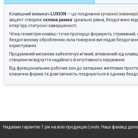
Клавішний вимикач
LUXION
— це поєднання сучасної інженерії
акцент створює
скляна рамка
: ідеально рівна, бездоганно ві
інтер’єру статусної завершеності.
Чітка геометрія клавіш і точні пропорції формують стриманий, 
бездоганному обробленню скла поверхня виглядає бездоганно з
користуванні.
Продуманий механізм забезпечує м’який, впевнений хід клавіш
створюючи відчуття надійного й інтуїтивного керування.
Від функціональних робочих зон до затишних житлових прост
класична форма та довговічність поєднуються в одному бездо
Надаємо гарантію 1 рік на всю продукцію Livolo. Наші фахівці д