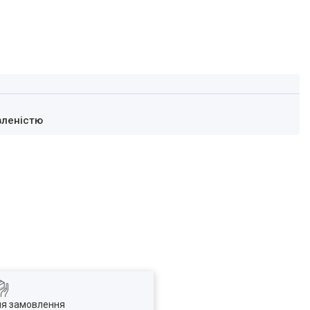
вленістю
ля замовлення