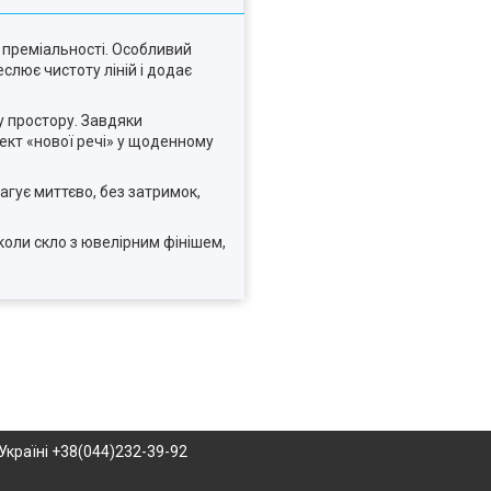
 преміальності. Особливий
слює чистоту ліній і додає
ру простору. Завдяки
ект «нової речі» у щоденному
агує миттєво, без затримок,
оли скло з ювелірним фінішем,
Україні +38(044)232-39-92