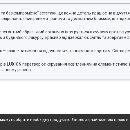
 та безкомпромісної естетики, де кожна деталь працює на відчуття
дполірована, з вивіреними гранями та делікатним блиском, що підкре
елегантний образ, який органічно інтегрується в сучасну архітекту
 будь-якого ракурсу, красиво віддзеркалює світло та зберігає еф
і — кожне натискання відчувається точним і комфортним. Світло ре
орів
LUXION
перетворює керування освітленням на елемент стилю: к
ганному рішенні.
опоможуть обрати необхідну продукцію Ліволо за найнижчою ціною в 