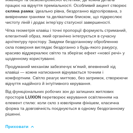
працює на відчуття преміальності. Особливий акцент створює
скляна рамка
: ідеально рівна, бездоганно відполірована, з
вивіреними гранями та делікатним блиском, що підкреслює
чистоту ліній і додає інтер’єру статусної завершеності.
Чітка геометрія клавіш і точні пропорції формують стриманий,
елегантний образ, який органічно інтегрується в сучасну
архітектуру простору. Завдяки бездоганному обробленню
скла поверхня виглядає бездоганно з будь-якого ракурсу,
красиво віддзеркалює світло та зберігає ефект «нової речі» у
щоденному користуванні.
Продуманий механізм забезпечує м’який, впевнений хід
клавіші — кожне натискання відчувається точним і
комфортним. Світло реагує миттєво, без затримок, створюючи
відчуття надійного й інтуїтивного керування.
Від функціональних робочих зон до затишних житлових
просторів
LUXION
перетворює керування освітленням на
елемент стилю: коли скло з ювелірним фінішем, класична
форма та довговічність поєднуються в одному бездоганному
рішенні.
Приховати