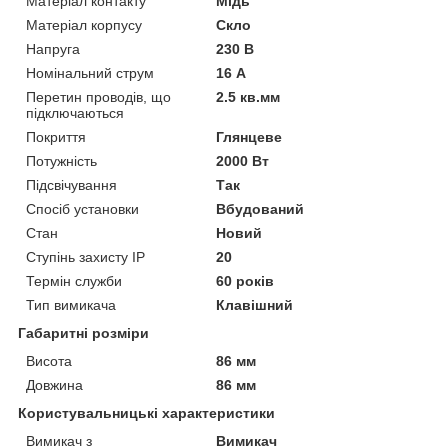
Матеріал контакту
Мідь
Матеріал корпусу
Скло
Напруга
230 В
Номінальний струм
16 А
Перетин проводів, що
2.5 кв.мм
підключаються
Покриття
Глянцеве
Потужність
2000 Вт
Підсвічування
Так
Спосіб установки
Вбудований
Стан
Новий
Ступінь захисту IP
20
Термін служби
60 років
Тип вимикача
Клавішний
Габаритні розміри
Висота
86 мм
Довжина
86 мм
Користувальницькі характеристики
Вимикач з
Вимикач