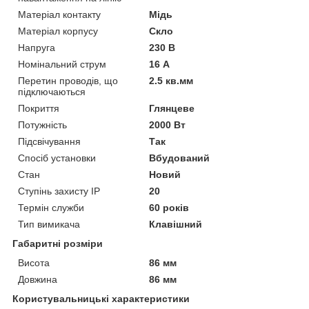
Матеріал контакту
Мідь
Матеріал корпусу
Скло
Напруга
230 В
Номінальний струм
16 А
Перетин проводів, що
2.5 кв.мм
підключаються
Покриття
Глянцеве
Потужність
2000 Вт
Підсвічування
Так
Спосіб установки
Вбудований
Стан
Новий
Ступінь захисту IP
20
Термін служби
60 років
Тип вимикача
Клавішний
Габаритні розміри
Висота
86 мм
Довжина
86 мм
Користувальницькі характеристики