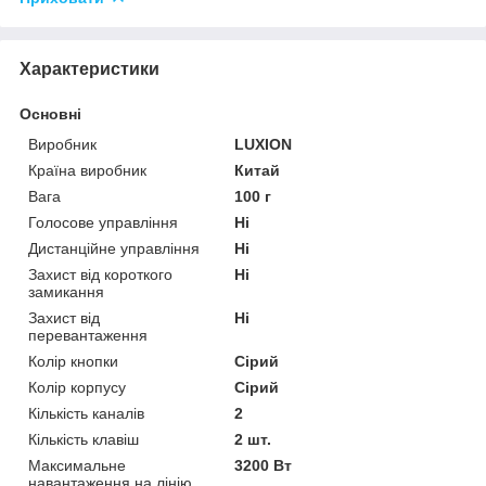
Характеристики
Основні
Виробник
LUXION
Країна виробник
Китай
Вага
100 г
Голосове управління
Ні
Дистанційне управління
Ні
Захист від короткого
Ні
замикання
Захист від
Ні
перевантаження
Колір кнопки
Сірий
Колір корпусу
Сірий
Кількість каналів
2
Кількість клавіш
2 шт.
Максимальне
3200 Вт
навантаження на лінію