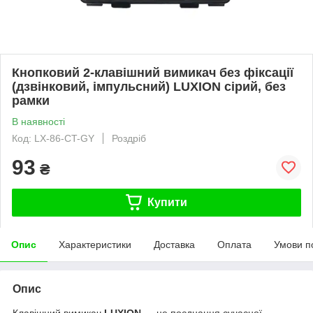
Кнопковий 2-клавішний вимикач без фіксації
(дзвінковий, імпульсний) LUXION сірий, без
рамки
В наявності
Код: LX-86-CT-GY
Роздріб
93
₴
Купити
Опис
Характеристики
Доставка
Оплата
Умови п
Опис
Клавішний вимикач
LUXION
— це поєднання сучасної