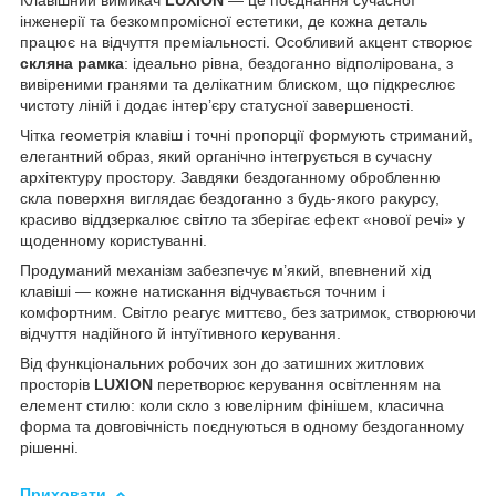
інженерії та безкомпромісної естетики, де кожна деталь
працює на відчуття преміальності. Особливий акцент створює
скляна рамка
: ідеально рівна, бездоганно відполірована, з
вивіреними гранями та делікатним блиском, що підкреслює
чистоту ліній і додає інтер’єру статусної завершеності.
Чітка геометрія клавіш і точні пропорції формують стриманий,
елегантний образ, який органічно інтегрується в сучасну
архітектуру простору. Завдяки бездоганному обробленню
скла поверхня виглядає бездоганно з будь-якого ракурсу,
красиво віддзеркалює світло та зберігає ефект «нової речі» у
щоденному користуванні.
Продуманий механізм забезпечує м’який, впевнений хід
клавіші — кожне натискання відчувається точним і
комфортним. Світло реагує миттєво, без затримок, створюючи
відчуття надійного й інтуїтивного керування.
Від функціональних робочих зон до затишних житлових
просторів
LUXION
перетворює керування освітленням на
елемент стилю: коли скло з ювелірним фінішем, класична
форма та довговічність поєднуються в одному бездоганному
рішенні.
Приховати