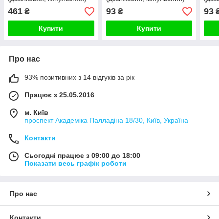
LIVOLO сірий, без рамки
WALLPAD сірий, без рамки
ELIO
461
93
93
₴
₴
Купити
Купити
Про нас
93% позитивних з 14 відгуків за рік
Працює з 25.05.2016
м. Київ
проспект Академіка Палладіна 18/30, Київ, Україна
Контакти
Сьогодні працює з 09:00 до 18:00
Показати весь графік роботи
Про нас
Контакти