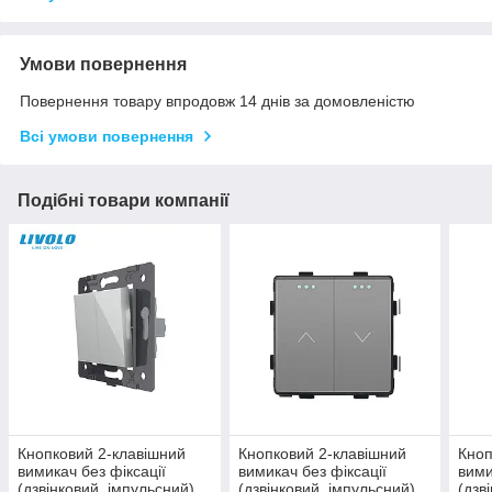
Умови повернення
Повернення товару впродовж 14 днів за домовленістю
Всі умови повернення
Подібні товари компанії
Кнопковий 2-клавішний
Кнопковий 2-клавішний
Кноп
вимикач без фіксації
вимикач без фіксації
вими
(дзвінковий, імпульсний)
(дзвінковий, імпульсний)
(дзв