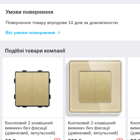
Умови повернення
Повернення товару впродовж 14 днів за домовленістю
Всі умови повернення
Подібні товари компанії
Кнопковий 2-клавішний
Кнопковий 2-клавішний
Кноп
вимикач без фіксації
вимикач без фіксації
вими
(дзвінковий, імпульсний)
(дзвінковий, імпульсний)
(дзв
WALLPAD золото, без
ELIOS золото скло
LUXI