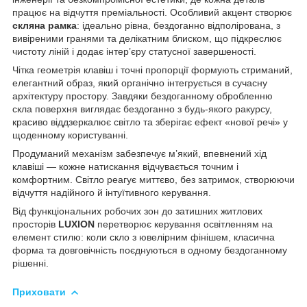
працює на відчуття преміальності. Особливий акцент створює
скляна рамка
: ідеально рівна, бездоганно відполірована, з
вивіреними гранями та делікатним блиском, що підкреслює
чистоту ліній і додає інтер’єру статусної завершеності.
Чітка геометрія клавіш і точні пропорції формують стриманий,
елегантний образ, який органічно інтегрується в сучасну
архітектуру простору. Завдяки бездоганному обробленню
скла поверхня виглядає бездоганно з будь-якого ракурсу,
красиво віддзеркалює світло та зберігає ефект «нової речі» у
щоденному користуванні.
Продуманий механізм забезпечує м’який, впевнений хід
клавіші — кожне натискання відчувається точним і
комфортним. Світло реагує миттєво, без затримок, створюючи
відчуття надійного й інтуїтивного керування.
Від функціональних робочих зон до затишних житлових
просторів
LUXION
перетворює керування освітленням на
елемент стилю: коли скло з ювелірним фінішем, класична
форма та довговічність поєднуються в одному бездоганному
рішенні.
Приховати