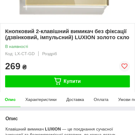
Кнопковий 2-клавішний вимикач без фіксації
(дзвінковий, імпульсний) LUXION золото скло
В наявності
Код: LX-CT-GD
Роздріб
269
₴
Купити
Опис
Характеристики
Доставка
Оплата
Умови п
Опис
Клавішний вимикач
LUXION
— це поєднання сучасної
інженерії та безкомпромісної естетики, де кожна деталь