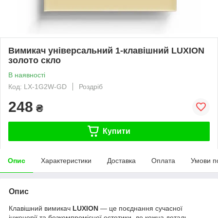
Вимикач універсальний 1-клавішний LUXION
золото скло
В наявності
Код: LX-1G2W-GD
Роздріб
248
₴
Купити
Опис
Характеристики
Доставка
Оплата
Умови п
Опис
Клавішний вимикач
LUXION
— це поєднання сучасної
інженерії та безкомпромісної естетики, де кожна деталь