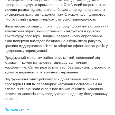
працює на відчуття преміальності. Особливий акцент створює
скляна рамка
: ідеально рівна, бездоганно відполірована, з
вивіреними гранями та делікатним блиском, що підкреслює
чистоту ліній і додає інтер’єру статусної завершеності.
Чітка геометрія клавіш і точні пропорції формують стриманий,
елегантний образ, який органічно інтегрується в сучасну
архітектуру простору. Завдяки бездоганному обробленню
скла поверхня виглядає бездоганно з будь-якого ракурсу,
красиво віддзеркалює світло та зберігає ефект «нової речі» у
щоденному користуванні.
Продуманий механізм забезпечує м’який, впевнений хід
клавіші — кожне натискання відчувається точним і
комфортним. Світло реагує миттєво, без затримок, створюючи
відчуття надійного й інтуїтивного керування.
Від функціональних робочих зон до затишних житлових
просторів
LUXION
перетворює керування освітленням на
елемент стилю: коли скло з ювелірним фінішем, класична
форма та довговічність поєднуються в одному бездоганному
рішенні.
Приховати