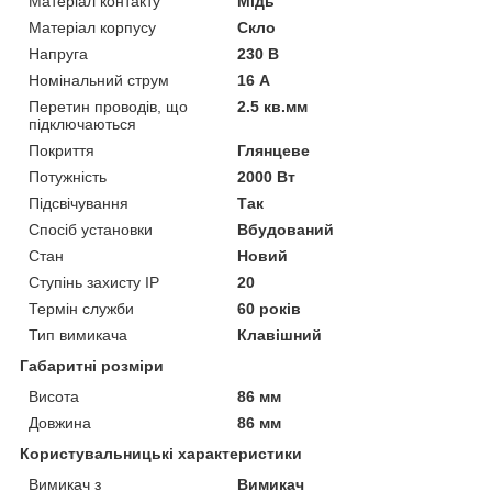
Матеріал контакту
Мідь
Матеріал корпусу
Скло
Напруга
230 В
Номінальний струм
16 А
Перетин проводів, що
2.5 кв.мм
підключаються
Покриття
Глянцеве
Потужність
2000 Вт
Підсвічування
Так
Спосіб установки
Вбудований
Стан
Новий
Ступінь захисту IP
20
Термін служби
60 років
Тип вимикача
Клавішний
Габаритні розміри
Висота
86 мм
Довжина
86 мм
Користувальницькі характеристики
Вимикач з
Вимикач