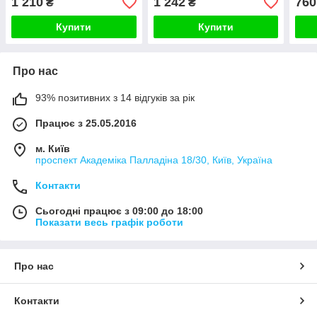
1 210
1 242
760
₴
₴
230 В, золото скло
230 В, золото скло
Купити
Купити
Про нас
93% позитивних з 14 відгуків за рік
Працює з 25.05.2016
м. Київ
проспект Академіка Палладіна 18/30, Київ, Україна
Контакти
Сьогодні працює з 09:00 до 18:00
Показати весь графік роботи
Про нас
Контакти