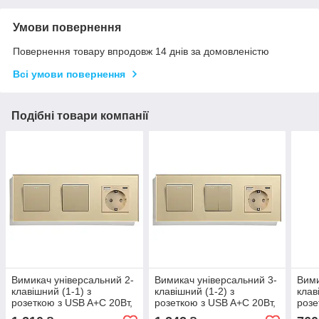
Умови повернення
Повернення товару впродовж 14 днів за домовленістю
Всі умови повернення
Подібні товари компанії
Вимикач універсальний 2-
Вимикач універсальний 3-
Вими
клавішний (1-1) з
клавішний (1-2) з
клав
розеткою з USB A+C 20Вт,
розеткою з USB A+C 20Вт,
розе
заземлення, LUXION 16А
заземлення, LUXION 16А
скло