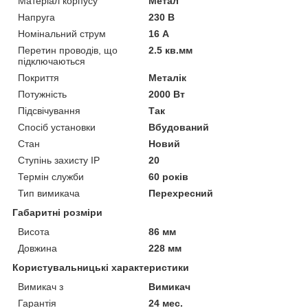
Матеріал корпусу
Метал
Напруга
230 В
Номінальний струм
16 А
Перетин проводів, що
2.5 кв.мм
підключаються
Покриття
Металік
Потужність
2000 Вт
Підсвічування
Так
Спосіб установки
Вбудований
Стан
Новий
Ступінь захисту IP
20
Термін служби
60 років
Тип вимикача
Перехресний
Габаритні розміри
Висота
86 мм
Довжина
228 мм
Користувальницькі характеристики
Вимикач з
Вимикач
Гарантія
24 мес.