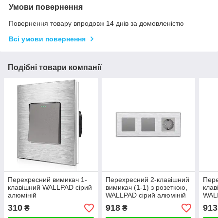
Умови повернення
Повернення товару впродовж 14 днів за домовленістю
Всі умови повернення
Подібні товари компанії
Перехресний вимикач 1-
Перехресний 2-клавішний
Пере
клавішний WALLPAD сірий
вимикач (1-1) з розеткою,
клав
алюміній
WALLPAD сірий алюміній
WALL
310
918
913
₴
₴