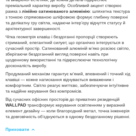
преміальний характер виробу. Особливий акцент створює
рамка з
лінійно сатинованого алюмінію
: шляхетна текстура
з тонкою спрямованою шліфовкою формує глибину поверхні
та делікатну гру світла, надаючи інтер’єру відчуття статусу й
архітектурної завершеності.
Чітка геометрія клавіш і бездоганні пропорції створюють
стриманий, елегантний силует, що органічно інтегрується в
сучасний простір. Сатинований алюміній м’яко розсіює світло,
зберігаючи бездоганний вигляд поверхні навіть при
щоденному використанні та підкреслюючи технологічну
досконалість виробу.
Продуманий механізм гарантує м’який, впевнений і точний хід
клавіші — кожне натискання відчувається виваженим і
комфортним. Світло реагує миттєво, забезпечуючи інтуїтивне
та надійне керування без компромісів.
Від сучасних офісних просторів до приватних резиденцій
WALLPAD
трансформує керування освітленням у виразний
елемент дизайну — коли благородний метал, точна інженерія
та довговічність об’єднуються в одному бездоганному рішенні.
Приховати