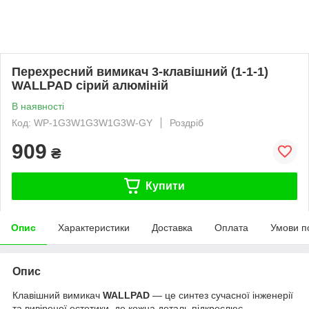
Перехресний вимикач 3-клавішний (1-1-1)
WALLPAD сірий алюміній
В наявності
Код: WP-1G3W1G3W1G3W-GY
Роздріб
909
₴
Купити
Опис
Характеристики
Доставка
Оплата
Умови п
Опис
Клавішний вимикач
WALLPAD
— це синтез сучасної інженерії
та вивіреної естетики, де кожна деталь підкреслює