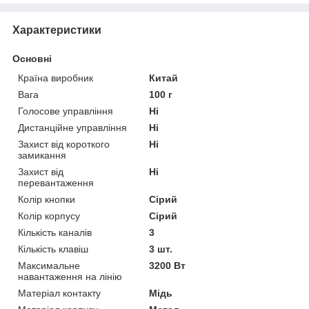
Характеристики
Основні
Країна виробник
Китай
Вага
100 г
Голосове управління
Ні
Дистанційне управління
Ні
Захист від короткого
Ні
замикання
Захист від
Ні
перевантаження
Колір кнопки
Сірий
Колір корпусу
Сірий
Кількість каналів
3
Кількість клавіш
3 шт.
Максимальне
3200 Вт
навантаження на лінію
Матеріал контакту
Мідь