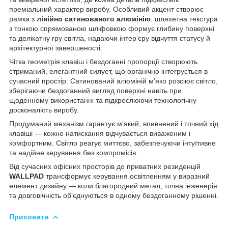
преміальний характер виробу. Особливий акцент створює
рамка з
лінійно сатинованого алюмінію
: шляхетна текстура
з тонкою спрямованою шліфовкою формує глибину поверхні
та делікатну гру світла, надаючи інтер’єру відчуття статусу й
архітектурної завершеності.
Чітка геометрія клавіш і бездоганні пропорції створюють
стриманий, елегантний силует, що органічно інтегрується в
сучасний простір. Сатинований алюміній м’яко розсіює світло,
зберігаючи бездоганний вигляд поверхні навіть при
щоденному використанні та підкреслюючи технологічну
досконалість виробу.
Продуманий механізм гарантує м’який, впевнений і точний хід
клавіші — кожне натискання відчувається виваженим і
комфортним. Світло реагує миттєво, забезпечуючи інтуїтивне
та надійне керування без компромісів.
Від сучасних офісних просторів до приватних резиденцій
WALLPAD
трансформує керування освітленням у виразний
елемент дизайну — коли благородний метал, точна інженерія
та довговічність об’єднуються в одному бездоганному рішенні.
Приховати