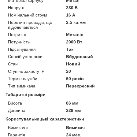
Матеріал корпусу
Метал
Напруга
230 В
Номінальний струм
16 А
Перетин проводів, що
2.5 кв.мм
підключаються
Покриття
Металік
Потужність
2000 Вт
Підсвічування
Так
Спосіб установки
Вбудований
Стан
Новий
Ступінь захисту IP
20
Термін служби
60 років
Тип вимикача
Перехресний
Габаритні розміри
Висота
86 мм
Довжина
228 мм
Користувальницькі характеристики
Вимикач з
Вимикач
Гарантія
24 мес.