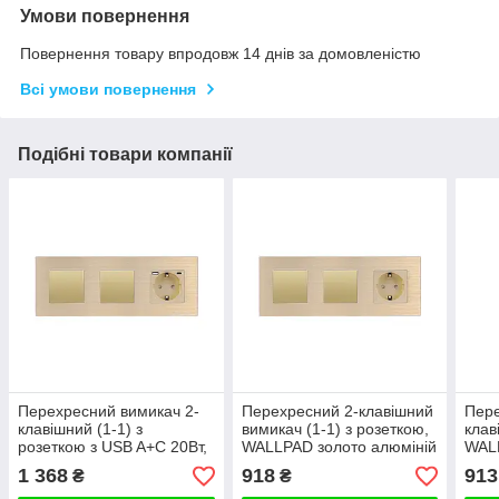
Умови повернення
Повернення товару впродовж 14 днів за домовленістю
Всі умови повернення
Подібні товари компанії
Перехресний вимикач 2-
Перехресний 2-клавішний
Пере
клавішний (1-1) з
вимикач (1-1) з розеткою,
клав
розеткою з USB A+C 20Вт,
WALLPAD золото алюміній
WALL
заземлення, WALLPAD
1 368
918
913
₴
₴
золото алюміній