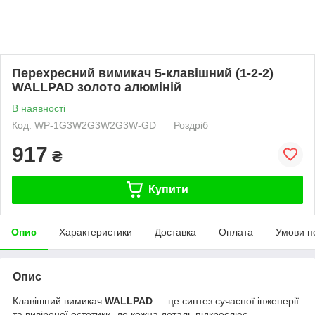
Перехресний вимикач 5-клавішний (1-2-2)
WALLPAD золото алюміній
В наявності
Код: WP-1G3W2G3W2G3W-GD
Роздріб
917
₴
Купити
Опис
Характеристики
Доставка
Оплата
Умови п
Опис
Клавішний вимикач
WALLPAD
— це синтез сучасної інженерії
та вивіреної естетики, де кожна деталь підкреслює