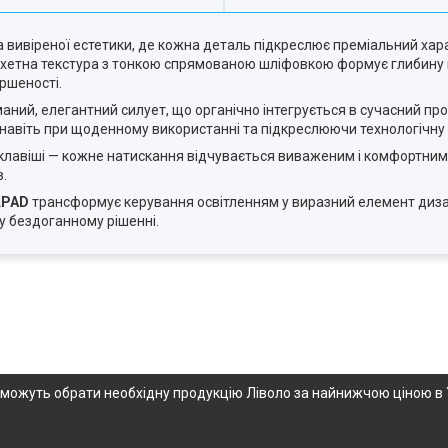
та вивіреної естетики, де кожна деталь підкреслює преміальний ха
яхетна текстура з тонкою спрямованою шліфовкою формує глибину п
ершеності.
маний, елегантний силует, що органічно інтегрується в сучасний пр
і навіть при щоденному використанні та підкреслюючи технологічну
 клавіші — кожне натискання відчувається виваженим і комфортним.
в.
LPAD
трансформує керування освітленням у виразний елемент диз
у бездоганному рішенні.
опоможуть обрати необхідну продукцію Ліволо за найнижчою ціною в 