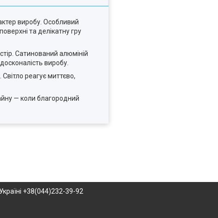
рактер виробу. Особливий
оверхні та делікатну гру
остір. Сатинований алюміній
 досконалість виробу.
 Світло реагує миттєво,
айну — коли благородний
Україні +38(044)232-39-92