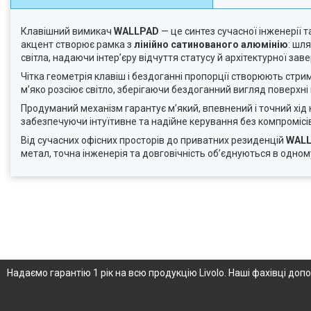
Клавішний вимикач
WALLPAD
— це синтез сучасної інженерії 
акцент створює рамка з
лінійно сатинованого алюмінію
: шл
світла, надаючи інтер’єру відчуття статусу й архітектурної зав
Чітка геометрія клавіш і бездоганні пропорції створюють стри
м’яко розсіює світло, зберігаючи бездоганний вигляд поверхн
Продуманий механізм гарантує м’який, впевнений і точний хід
забезпечуючи інтуїтивне та надійне керування без компромісі
Від сучасних офісних просторів до приватних резиденцій
WAL
метал, точна інженерія та довговічність об’єднуються в одном
Надаємо гарантію 1 рік на всю продукцію Livolo. Наші фахівці д