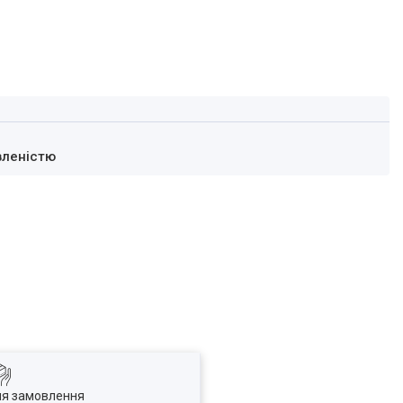
вленістю
ля замовлення