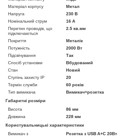
Матеріал корпусу
Метал
Напруга
230 В
Номінальний струм
16 А
Перетин проводів, що
2.5 кв.мм
підключаються
Покриття
Металік
Потужність
2000 Вт
Підсвічування
Так
Спосіб установки
Вбудований
Стан
Новий
Ступінь захисту IP
20
Термін служби
60 років
Тип вимикача
Вимикач+розетка
Габаритні розміри
Висота
86 мм
Довжина
228 мм
Користувальницькі характеристики
Вимикач з
Розетка з USB A+C 20Вт