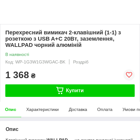
Перехресний вимикач 2-клавішний (1-1) з
розеткою з USB A+C 20Вт, заземлення,
WALLPAD чорний алюміній
В наявності
Код: WP-1G3W1G3WGAC-BK
Роздріб
1 368
₴
Купити
Опис
Характеристики
Доставка
Оплата
Умови п
Опис
Клавішний вимикач
WALLPAD
— це синтез сучасної інженерії