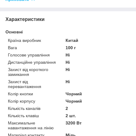
Характеристики
Основні
Країна виробник
Китай
Вага
100 г
Голосове управління
Ні
Дистанційне управління
Ні
Захист від короткого
Ні
замикання
Захист від
Ні
перевантаження
Колір кнопки
Чорний
Колір корпусу
Чорний
Кількість каналів
2
Кількість клавіш
2 шт.
Максимальне
3200 Вт
навантаження на лінію
Матеріал контакту
Мідь