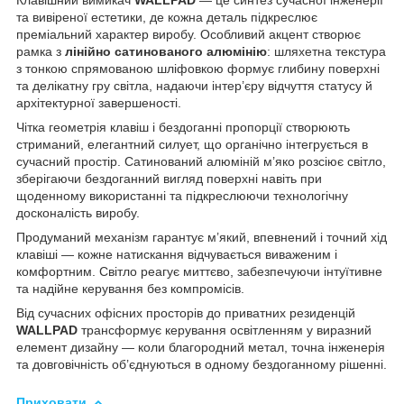
та вивіреної естетики, де кожна деталь підкреслює
преміальний характер виробу. Особливий акцент створює
рамка з
лінійно сатинованого алюмінію
: шляхетна текстура
з тонкою спрямованою шліфовкою формує глибину поверхні
та делікатну гру світла, надаючи інтер’єру відчуття статусу й
архітектурної завершеності.
Чітка геометрія клавіш і бездоганні пропорції створюють
стриманий, елегантний силует, що органічно інтегрується в
сучасний простір. Сатинований алюміній м’яко розсіює світло,
зберігаючи бездоганний вигляд поверхні навіть при
щоденному використанні та підкреслюючи технологічну
досконалість виробу.
Продуманий механізм гарантує м’який, впевнений і точний хід
клавіші — кожне натискання відчувається виваженим і
комфортним. Світло реагує миттєво, забезпечуючи інтуїтивне
та надійне керування без компромісів.
Від сучасних офісних просторів до приватних резиденцій
WALLPAD
трансформує керування освітленням у виразний
елемент дизайну — коли благородний метал, точна інженерія
та довговічність об’єднуються в одному бездоганному рішенні.
Приховати