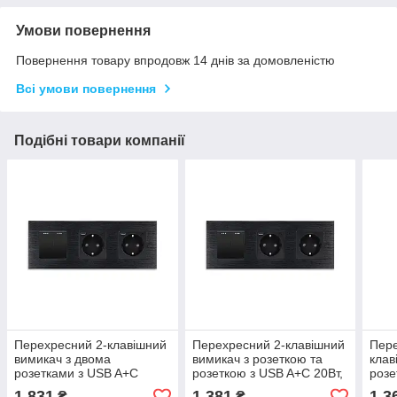
Умови повернення
Повернення товару впродовж 14 днів за домовленістю
Всі умови повернення
Подібні товари компанії
Перехресний 2-клавішний
Перехресний 2-клавішний
Пере
вимикач з двома
вимикач з розеткою та
клав
розетками з USB A+C
розеткою з USB A+C 20Вт,
розе
20Вт, заземлення,
заземлення, WALLPAD
заз
1 831
1 381
1 3
₴
₴