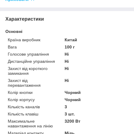
Характеристики
Основні
Країна виробник
Китай
Вага
100 г
Голосове управління
Ні
Дистанційне управління
Ні
Захист від короткого
Ні
замикання
Захист від
Ні
перевантаження
Колір кнопки
Чорний
Колір корпусу
Чорний
Кількість каналів
3
Кількість клавіш
3 шт.
Максимальне
3200 Вт
навантаження на лінію
Матеріал контакту
Мідь