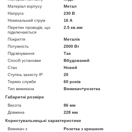
Матеріал корпусу
Метал
Напруга
230 В
Номінальний струм
16 А
Перетин проводів, що
2.5 кв.мм
підключаються
Покриття
Металік
Потужність
2000 Вт
Підсвічування
Так
Спосіб установки
Вбудований
Стан
Новий
Ступінь захисту IP
20
Термін служби
60 років
Тип вимикача
Вимикач+розетка
Габаритні розміри
Висота
86 мм
Довжина
228 мм
Користувальницькі характеристики
Вимикач з
Розетка з кришкою