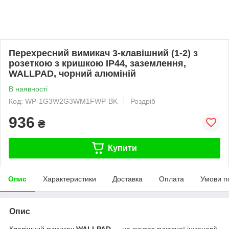
Перехресний вимикач 3-клавішний (1-2) з
розеткою з кришкою IP44, заземлення,
WALLPAD, чорний алюміній
В наявності
Код: WP-1G3W2G3WM1FWP-BK
Роздріб
936
₴
Купити
Опис
Характеристики
Доставка
Оплата
Умови п
Опис
Клавішний вимикач
WALLPAD
— це синтез сучасної інженерії