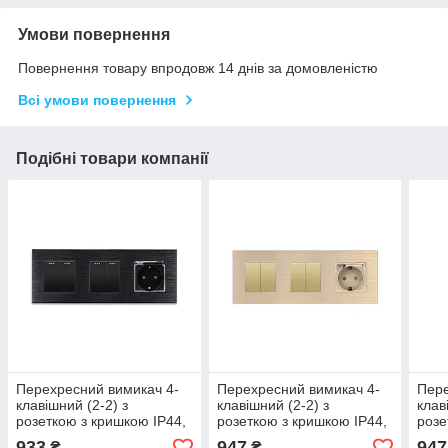
Умови повернення
Повернення товару впродовж 14 днів за домовленістю
Всі умови повернення
Подібні товари компанії
Перехресний вимикач 4-
Перехресний вимикач 4-
Пере
клавішний (2-2) з
клавішний (2-2) з
клав
розеткою з кришкою IP44,
розеткою з кришкою IP44,
розе
заземлення, WALLPAD,
заземлення, WALLPAD,
заз
933
947
947
₴
₴