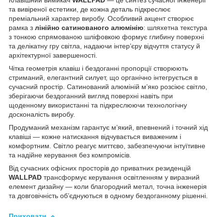
та вивіреної естетики, де кожна деталь підкреслює
преміальний характер виробу. Особливий акцент створює
рамка з
лінійно сатинованого алюмінію
: шляхетна текстура
з тонкою спрямованою шліфовкою формує глибину поверхні
та делікатну гру світла, надаючи інтер’єру відчуття статусу й
архітектурної завершеності.
Чітка геометрія клавіш і бездоганні пропорції створюють
стриманий, елегантний силует, що органічно інтегрується в
сучасний простір. Сатинований алюміній м’яко розсіює світло,
зберігаючи бездоганний вигляд поверхні навіть при
щоденному використанні та підкреслюючи технологічну
досконалість виробу.
Продуманий механізм гарантує м’який, впевнений і точний хід
клавіші — кожне натискання відчувається виваженим і
комфортним. Світло реагує миттєво, забезпечуючи інтуїтивне
та надійне керування без компромісів.
Від сучасних офісних просторів до приватних резиденцій
WALLPAD
трансформує керування освітленням у виразний
елемент дизайну — коли благородний метал, точна інженерія
та довговічність об’єднуються в одному бездоганному рішенні.
Приховати