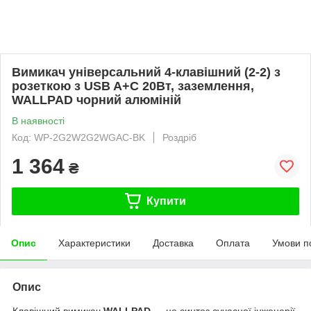
Вимикач універсальний 4-клавішний (2-2) з
розеткою з USB A+C 20Вт, заземлення,
WALLPAD чорний алюміній
В наявності
Код: WP-2G2W2G2WGAC-BK
Роздріб
1 364
₴
Купити
Опис
Характеристики
Доставка
Оплата
Умови п
Опис
Клавішний вимикач
WALLPAD
— це синтез сучасної інженерії