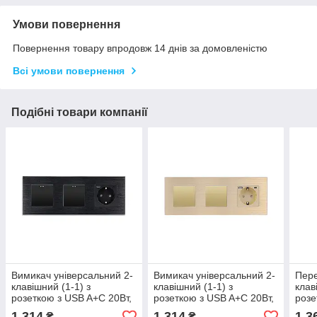
Умови повернення
Повернення товару впродовж 14 днів за домовленістю
Всі умови повернення
Подібні товари компанії
Вимикач універсальний 2-
Вимикач універсальний 2-
Пере
клавішний (1-1) з
клавішний (1-1) з
клав
розеткою з USB A+C 20Вт,
розеткою з USB A+C 20Вт,
розе
заземлення, WALLPAD
заземлення, WALLPAD
заз
1 314
1 314
1 3
₴
₴