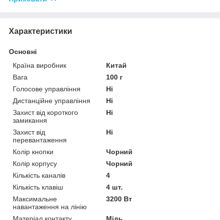
Характеристики
Основні
Країна виробник
Китай
Вага
100 г
Голосове управління
Ні
Дистанційне управління
Ні
Захист від короткого
Ні
замикання
Захист від
Ні
перевантаження
Колір кнопки
Чорний
Колір корпусу
Чорний
Кількість каналів
4
Кількість клавіш
4 шт.
Максимальне
3200 Вт
навантаження на лінію
Матеріал контакту
Мідь