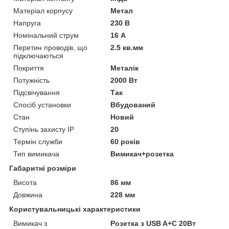
Матеріал корпусу
Метал
Напруга
230 В
Номінальний струм
16 А
Перетин проводів, що
2.5 кв.мм
підключаються
Покриття
Металік
Потужність
2000 Вт
Підсвічування
Так
Спосіб установки
Вбудований
Стан
Новий
Ступінь захисту IP
20
Термін служби
60 років
Тип вимикача
Вимикач+розетка
Габаритні розміри
Висота
86 мм
Довжина
228 мм
Користувальницькі характеристики
Вимикач з
Розетка з USB A+C 20Вт