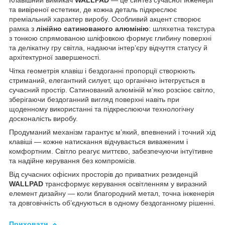
та вивіреної естетики, де кожна деталь підкреслює
преміальний характер виробу. Особливий акцент створює
рамка з
лінійно сатинованого алюмінію
: шляхетна текстура
з тонкою спрямованою шліфовкою формує глибину поверхні
та делікатну гру світла, надаючи інтер’єру відчуття статусу й
архітектурної завершеності.
Чітка геометрія клавіш і бездоганні пропорції створюють
стриманий, елегантний силует, що органічно інтегрується в
сучасний простір. Сатинований алюміній м’яко розсіює світло,
зберігаючи бездоганний вигляд поверхні навіть при
щоденному використанні та підкреслюючи технологічну
досконалість виробу.
Продуманий механізм гарантує м’який, впевнений і точний хід
клавіші — кожне натискання відчувається виваженим і
комфортним. Світло реагує миттєво, забезпечуючи інтуїтивне
та надійне керування без компромісів.
Від сучасних офісних просторів до приватних резиденцій
WALLPAD
трансформує керування освітленням у виразний
елемент дизайну — коли благородний метал, точна інженерія
та довговічність об’єднуються в одному бездоганному рішенні.
Приховати