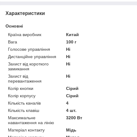
Характеристики
Основні
Країна виробник
Китай
Вага
100 г
Голосове управління
Ні
Дистанційне управління
Ні
Захист від короткого
Ні
замикання
Захист від
Ні
перевантаження
Колір кнопки
Сірий
Колір корпусу
Сірий
Кількість каналів
4
Кількість клавіш
4 шт.
Максимальне
3200 Вт
навантаження на лінію
Матеріал контакту
Мідь