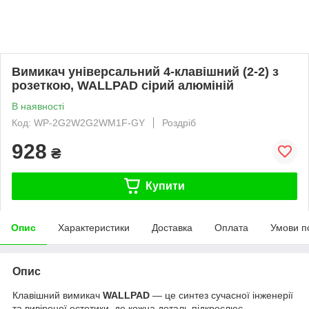
Вимикач універсальний 4-клавішний (2-2) з
розеткою, WALLPAD сірий алюміній
В наявності
Код: WP-2G2W2G2WM1F-GY
Роздріб
928
₴
Купити
Опис
Характеристики
Доставка
Оплата
Умови п
Опис
Клавішний вимикач
WALLPAD
— це синтез сучасної інженерії
та вивіреної естетики, де кожна деталь підкреслює