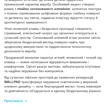
преміальний характер виробу. Особливий акцент створює
рамка з
лінійно сатинованого алюмінію
: шляхетна текстура
з тонкою спрямованою шліфовкою формує глибину поверхні
та делікатну гру світла, надаючи інтер’єру відчуття статусу й
архітектурної завершеності.
Чітка геометрія клавіш і бездоганні пропорції створюють
стриманий, елегантний силует, що органічно інтегрується в
сучасний простір. Сатинований алюміній м’яко розсіює світло,
зберігаючи бездоганний вигляд поверхні навіть при
щоденному використанні та підкреслюючи технологічну
досконалість виробу.
Продуманий механізм гарантує м’який, впевнений і точний хід
клавіші — кожне натискання відчувається виваженим і
комфортним. Світло реагує миттєво, забезпечуючи інтуїтивне
та надійне керування без компромісів.
Від сучасних офісних просторів до приватних резиденцій
WALLPAD
трансформує керування освітленням у виразний
елемент дизайну — коли благородний метал, точна інженерія
та довговічність об’єднуються в одному бездоганному рішенні.
Приховати