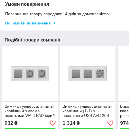
Умови повернення
Повернення товару впродовж 14 днів за домовленістю
Всі умови повернення
Подібні товари компанії
Вимикач універсальний 2-
Вимикач універсальний 2-
Вими
клавішний з двома
клавішний (1-1) з
клав
розетками WALLPAD сірий
розеткою з USB A+C 20Вт,
розе
алюміній, із заземленням,
заземлення, WALLPAD
IP44
932
1 314
974
₴
₴
захисні шторки
сірий алюміній
WALL