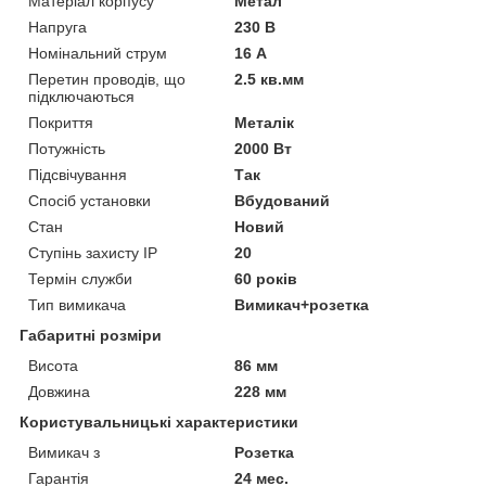
Матеріал корпусу
Метал
Напруга
230 В
Номінальний струм
16 А
Перетин проводів, що
2.5 кв.мм
підключаються
Покриття
Металік
Потужність
2000 Вт
Підсвічування
Так
Спосіб установки
Вбудований
Стан
Новий
Ступінь захисту IP
20
Термін служби
60 років
Тип вимикача
Вимикач+розетка
Габаритні розміри
Висота
86 мм
Довжина
228 мм
Користувальницькі характеристики
Вимикач з
Розетка
Гарантія
24 мес.