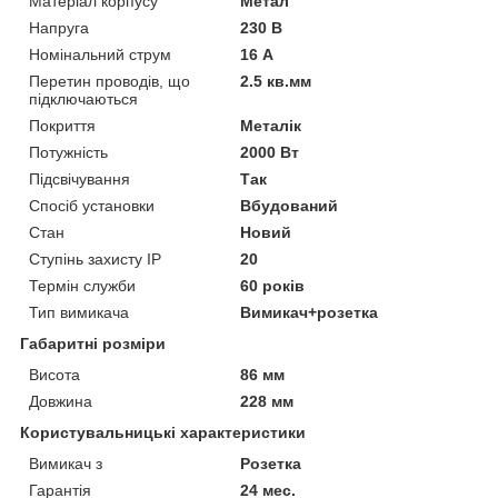
Матеріал корпусу
Метал
Напруга
230 В
Номінальний струм
16 А
Перетин проводів, що
2.5 кв.мм
підключаються
Покриття
Металік
Потужність
2000 Вт
Підсвічування
Так
Спосіб установки
Вбудований
Стан
Новий
Ступінь захисту IP
20
Термін служби
60 років
Тип вимикача
Вимикач+розетка
Габаритні розміри
Висота
86 мм
Довжина
228 мм
Користувальницькі характеристики
Вимикач з
Розетка
Гарантія
24 мес.