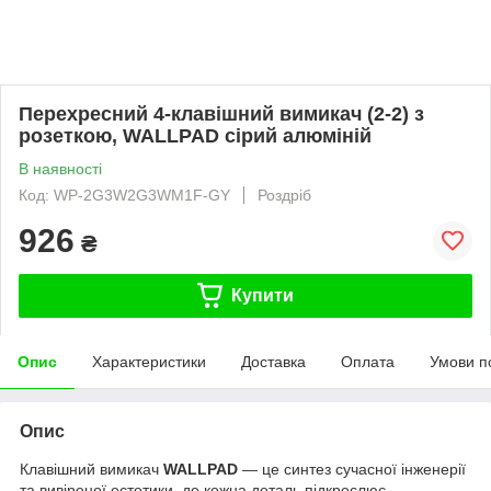
Перехресний 4-клавішний вимикач (2-2) з
розеткою, WALLPAD сірий алюміній
В наявності
Код: WP-2G3W2G3WM1F-GY
Роздріб
926
₴
Купити
Опис
Характеристики
Доставка
Оплата
Умови п
Опис
Клавішний вимикач
WALLPAD
— це синтез сучасної інженерії
та вивіреної естетики, де кожна деталь підкреслює