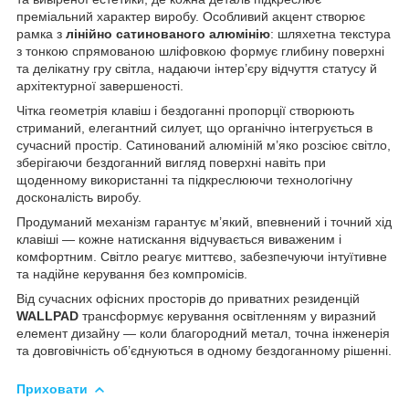
преміальний характер виробу. Особливий акцент створює
рамка з
лінійно сатинованого алюмінію
: шляхетна текстура
з тонкою спрямованою шліфовкою формує глибину поверхні
та делікатну гру світла, надаючи інтер’єру відчуття статусу й
архітектурної завершеності.
Чітка геометрія клавіш і бездоганні пропорції створюють
стриманий, елегантний силует, що органічно інтегрується в
сучасний простір. Сатинований алюміній м’яко розсіює світло,
зберігаючи бездоганний вигляд поверхні навіть при
щоденному використанні та підкреслюючи технологічну
досконалість виробу.
Продуманий механізм гарантує м’який, впевнений і точний хід
клавіші — кожне натискання відчувається виваженим і
комфортним. Світло реагує миттєво, забезпечуючи інтуїтивне
та надійне керування без компромісів.
Від сучасних офісних просторів до приватних резиденцій
WALLPAD
трансформує керування освітленням у виразний
елемент дизайну — коли благородний метал, точна інженерія
та довговічність об’єднуються в одному бездоганному рішенні.
Приховати