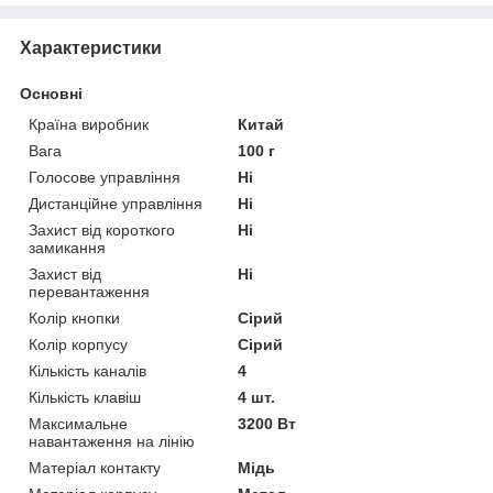
Характеристики
Основні
Країна виробник
Китай
Вага
100 г
Голосове управління
Ні
Дистанційне управління
Ні
Захист від короткого
Ні
замикання
Захист від
Ні
перевантаження
Колір кнопки
Сірий
Колір корпусу
Сірий
Кількість каналів
4
Кількість клавіш
4 шт.
Максимальне
3200 Вт
навантаження на лінію
Матеріал контакту
Мідь