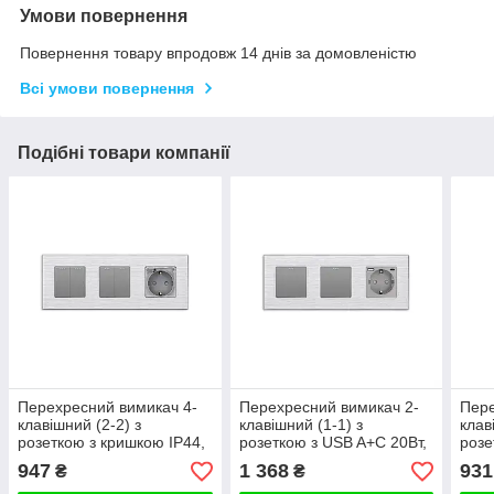
Умови повернення
Повернення товару впродовж 14 днів за домовленістю
Всі умови повернення
Подібні товари компанії
Перехресний вимикач 4-
Перехресний вимикач 2-
Пере
клавішний (2-2) з
клавішний (1-1) з
клав
розеткою з кришкою IP44,
розеткою з USB A+C 20Вт,
розе
заземлення, WALLPAD,
заземлення, WALLPAD
алюм
947
1 368
931
₴
₴
сірий алюміній
16А 230 В, сірий алюміній
захи