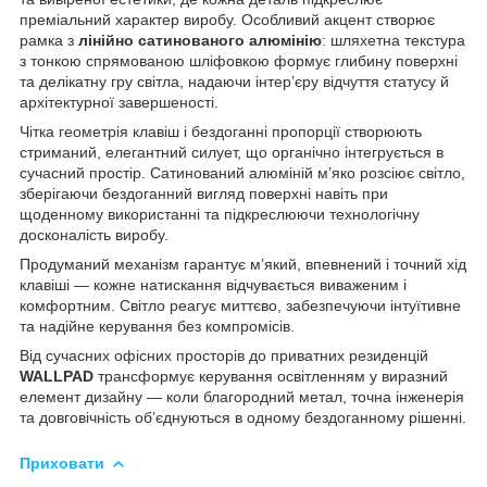
преміальний характер виробу. Особливий акцент створює
рамка з
лінійно сатинованого алюмінію
: шляхетна текстура
з тонкою спрямованою шліфовкою формує глибину поверхні
та делікатну гру світла, надаючи інтер’єру відчуття статусу й
архітектурної завершеності.
Чітка геометрія клавіш і бездоганні пропорції створюють
стриманий, елегантний силует, що органічно інтегрується в
сучасний простір. Сатинований алюміній м’яко розсіює світло,
зберігаючи бездоганний вигляд поверхні навіть при
щоденному використанні та підкреслюючи технологічну
досконалість виробу.
Продуманий механізм гарантує м’який, впевнений і точний хід
клавіші — кожне натискання відчувається виваженим і
комфортним. Світло реагує миттєво, забезпечуючи інтуїтивне
та надійне керування без компромісів.
Від сучасних офісних просторів до приватних резиденцій
WALLPAD
трансформує керування освітленням у виразний
елемент дизайну — коли благородний метал, точна інженерія
та довговічність об’єднуються в одному бездоганному рішенні.
Приховати