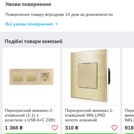
Умови повернення
Повернення товару впродовж 14 днів за домовленістю
Всі умови повернення
Подібні товари компанії
Перехресний вимикач 2-
Перехресний вимикач 1-
Пере
клавішний (1-1) з
клавішний WALLPAD
вими
розеткою з USB A+C 20Вт,
золото алюміній
WALL
заземлення, WALLPAD
1 368
310
918
₴
₴
золото алюміній