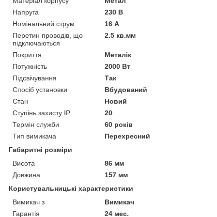
Матеріал корпусу
Метал
Напруга
230 В
Номінальний струм
16 А
Перетин проводів, що
2.5 кв.мм
підключаються
Покриття
Металік
Потужність
2000 Вт
Підсвічування
Так
Спосіб установки
Вбудований
Стан
Новий
Ступінь захисту IP
20
Термін служби
60 років
Тип вимикача
Перехресний
Габаритні розміри
Висота
86 мм
Довжина
157 мм
Користувальницькі характеристики
Вимикач з
Вимикач
Гарантія
24 мес.