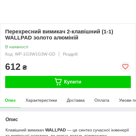
Перехресний вимикач 2-клавішний (1-1)
WALLPAD золото алюміній
В наявності
Код: WP-1G3W1G3W-GD
Роздріб
612
₴
Купити
Опис
Характеристики
Доставка
Оплата
Умови п
Опис
Клавішний вимикач
WALLPAD
— це синтез сучасної інженерії
та вивіреної естетики, де кожна деталь підкреслює