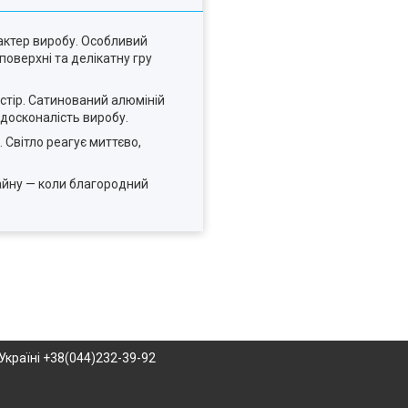
рактер виробу. Особливий
оверхні та делікатну гру
остір. Сатинований алюміній
 досконалість виробу.
 Світло реагує миттєво,
айну — коли благородний
Україні +38(044)232-39-92