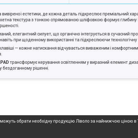
та вивіреної естетики, де кожна деталь підкреслює преміальний ха
яхетна текстура з тонкою спрямованою шліфовкою формує глибину п
ершеності.
маний, елегантний силует, що органічно інтегрується в сучасний пр
і навіть при щоденному використанні та підкреслюючи технологічну
 клавіші — кожне натискання відчувається виваженим і комфортним.
в.
LPAD
трансформує керування освітленням у виразний елемент диз
у бездоганному рішенні.
опоможуть обрати необхідну продукцію Ліволо за найнижчою ціною в 