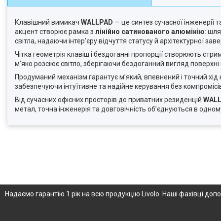
Клавішний вимикач
WALLPAD
— це синтез сучасної інженерії 
акцент створює рамка з
лінійно сатинованого алюмінію
: шл
світла, надаючи інтер’єру відчуття статусу й архітектурної зав
Чітка геометрія клавіш і бездоганні пропорції створюють стри
м’яко розсіює світло, зберігаючи бездоганний вигляд поверхн
Продуманий механізм гарантує м’який, впевнений і точний хід
забезпечуючи інтуїтивне та надійне керування без компромісі
Від сучасних офісних просторів до приватних резиденцій
WAL
метал, точна інженерія та довговічність об’єднуються в одном
Надаємо гарантію 1 рік на всю продукцію Livolo. Наші фахівці д