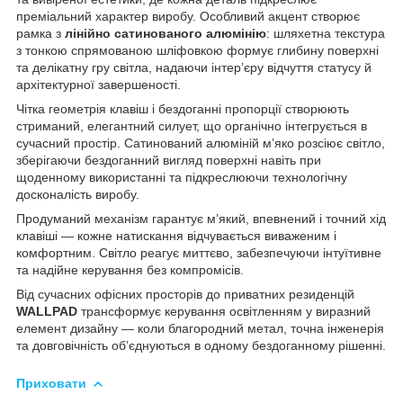
преміальний характер виробу. Особливий акцент створює
рамка з
лінійно сатинованого алюмінію
: шляхетна текстура
з тонкою спрямованою шліфовкою формує глибину поверхні
та делікатну гру світла, надаючи інтер’єру відчуття статусу й
архітектурної завершеності.
Чітка геометрія клавіш і бездоганні пропорції створюють
стриманий, елегантний силует, що органічно інтегрується в
сучасний простір. Сатинований алюміній м’яко розсіює світло,
зберігаючи бездоганний вигляд поверхні навіть при
щоденному використанні та підкреслюючи технологічну
досконалість виробу.
Продуманий механізм гарантує м’який, впевнений і точний хід
клавіші — кожне натискання відчувається виваженим і
комфортним. Світло реагує миттєво, забезпечуючи інтуїтивне
та надійне керування без компромісів.
Від сучасних офісних просторів до приватних резиденцій
WALLPAD
трансформує керування освітленням у виразний
елемент дизайну — коли благородний метал, точна інженерія
та довговічність об’єднуються в одному бездоганному рішенні.
Приховати