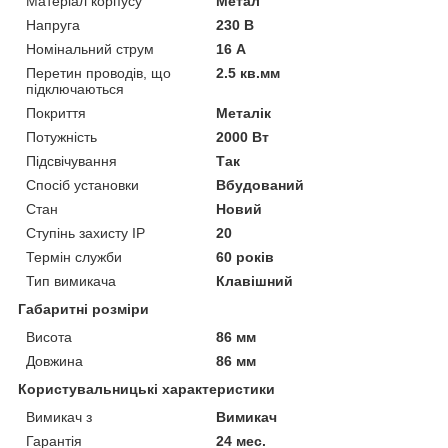
Матеріал корпусу
Метал
Напруга
230 В
Номінальний струм
16 А
Перетин проводів, що
2.5 кв.мм
підключаються
Покриття
Металік
Потужність
2000 Вт
Підсвічування
Так
Спосіб установки
Вбудований
Стан
Новий
Ступінь захисту IP
20
Термін служби
60 років
Тип вимикача
Клавішний
Габаритні розміри
Висота
86 мм
Довжина
86 мм
Користувальницькі характеристики
Вимикач з
Вимикач
Гарантія
24 мес.