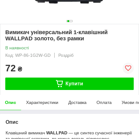
Вимикач універсальний 1-клавішний
WALLPAD золото, без рамки
В наявності
Код: WP-86-1G2W-GD
Роздріб
72
₴
Купити
Опис
Характеристики
Доставка
Оплата
Умови п
Опис
Клавішний вимикач
WALLPAD
— це синтез сучасної інженерії
та вивіреної естетики, де кожна деталь підкреслює