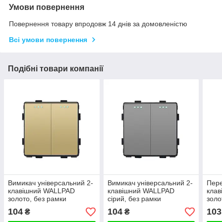
Умови повернення
Повернення товару впродовж 14 днів за домовленістю
Всі умови повернення
Подібні товари компанії
Вимикач універсальний 2-
Вимикач універсальний 2-
Пере
клавішний WALLPAD
клавішний WALLPAD
кла
золото, без рамки
сірий, без рамки
золо
104
104
103
₴
₴