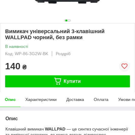
Вимикач універсальний 3-клавішний
WALLPAD чорний, без рамки
В наявності
Код: WP-86-3G2W-BK
Роздріб
140
₴
Купити
Опис
Характеристики
Доставка
Оплата
Умови п
Опис
Клавішний вимикач
WALLPAD
— це синтез сучасної інженерії
та вивіреної естетики, де кожна деталь підкреслює