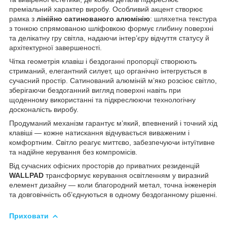
преміальний характер виробу. Особливий акцент створює
рамка з
лінійно сатинованого алюмінію
: шляхетна текстура
з тонкою спрямованою шліфовкою формує глибину поверхні
та делікатну гру світла, надаючи інтер’єру відчуття статусу й
архітектурної завершеності.
Чітка геометрія клавіш і бездоганні пропорції створюють
стриманий, елегантний силует, що органічно інтегрується в
сучасний простір. Сатинований алюміній м’яко розсіює світло,
зберігаючи бездоганний вигляд поверхні навіть при
щоденному використанні та підкреслюючи технологічну
досконалість виробу.
Продуманий механізм гарантує м’який, впевнений і точний хід
клавіші — кожне натискання відчувається виваженим і
комфортним. Світло реагує миттєво, забезпечуючи інтуїтивне
та надійне керування без компромісів.
Від сучасних офісних просторів до приватних резиденцій
WALLPAD
трансформує керування освітленням у виразний
елемент дизайну — коли благородний метал, точна інженерія
та довговічність об’єднуються в одному бездоганному рішенні.
Приховати