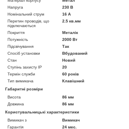
Матеріал корпусу
Метал
Напруга
230 В
Номінальний струм
16 А
Перетин проводів, що
2.5 кв.мм
підключаються
Покриття
Металік
Потужність
2000 Вт
Підсвічування
Так
Спосіб установки
Вбудований
Стан
Новий
Ступінь захисту IP
20
Термін служби
60 років
Тип вимикача
Клавішний
Габаритні розміри
Висота
86 мм
Довжина
86 мм
Користувальницькі характеристики
Вимикач з
Вимикач
Гарантія
24 мес.