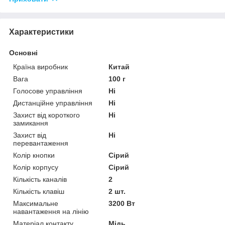
Характеристики
Основні
Країна виробник
Китай
Вага
100 г
Голосове управління
Ні
Дистанційне управління
Ні
Захист від короткого
Ні
замикання
Захист від
Ні
перевантаження
Колір кнопки
Сірий
Колір корпусу
Сірий
Кількість каналів
2
Кількість клавіш
2 шт.
Максимальне
3200 Вт
навантаження на лінію
Матеріал контакту
Мідь