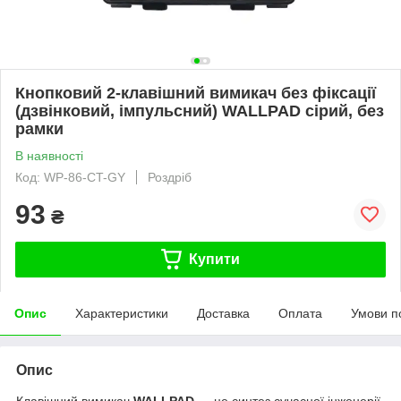
Кнопковий 2-клавішний вимикач без фіксації
(дзвінковий, імпульсний) WALLPAD сірий, без
рамки
В наявності
Код: WP-86-CT-GY
Роздріб
93
₴
Купити
Опис
Характеристики
Доставка
Оплата
Умови п
Опис
Клавішний вимикач
WALLPAD
— це синтез сучасної інженерії