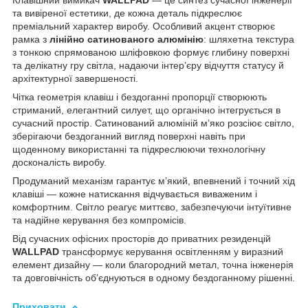
та вивіреної естетики, де кожна деталь підкреслює
преміальний характер виробу. Особливий акцент створює
рамка з
лінійно сатинованого алюмінію
: шляхетна текстура
з тонкою спрямованою шліфовкою формує глибину поверхні
та делікатну гру світла, надаючи інтер’єру відчуття статусу й
архітектурної завершеності.
Чітка геометрія клавіш і бездоганні пропорції створюють
стриманий, елегантний силует, що органічно інтегрується в
сучасний простір. Сатинований алюміній м’яко розсіює світло,
зберігаючи бездоганний вигляд поверхні навіть при
щоденному використанні та підкреслюючи технологічну
досконалість виробу.
Продуманий механізм гарантує м’який, впевнений і точний хід
клавіші — кожне натискання відчувається виваженим і
комфортним. Світло реагує миттєво, забезпечуючи інтуїтивне
та надійне керування без компромісів.
Від сучасних офісних просторів до приватних резиденцій
WALLPAD
трансформує керування освітленням у виразний
елемент дизайну — коли благородний метал, точна інженерія
та довговічність об’єднуються в одному бездоганному рішенні.
Приховати