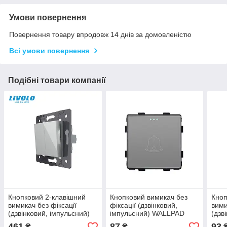
Умови повернення
Повернення товару впродовж 14 днів за домовленістю
Всі умови повернення
Подібні товари компанії
Кнопковий 2-клавішний
Кнопковий вимикач без
Кноп
вимикач без фіксації
фіксації (дзвінковий,
вими
(дзвінковий, імпульсний)
імпульсний) WALLPAD
(дзв
LIVOLO сірий, без рамки
сірий, без рамки
WALL
461
87
93
₴
₴