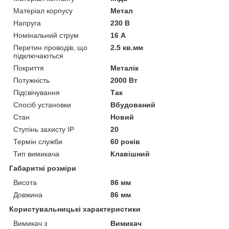
Матеріал корпусу
Метал
Напруга
230 В
Номінальний струм
16 А
Перетин проводів, що
2.5 кв.мм
підключаються
Покриття
Металік
Потужність
2000 Вт
Підсвічування
Так
Спосіб установки
Вбудований
Стан
Новий
Ступінь захисту IP
20
Термін служби
60 років
Тип вимикача
Клавішний
Габаритні розміри
Висота
86 мм
Довжина
86 мм
Користувальницькі характеристики
Вимикач з
Вимикач