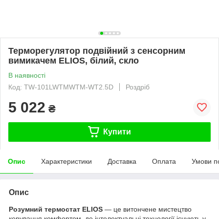
Терморегулятор подвійний з сенсорним
вимикачем ELIOS, білий, скло
В наявності
Код: TW-101LWTMWTM-WT2.5D
Роздріб
5 022
₴
Купити
Опис
Характеристики
Доставка
Оплата
Умови п
Опис
Розумний термостат ELIOS
— це витончене мистецтво
керування комфортом, де інтелектуальні технології існують у