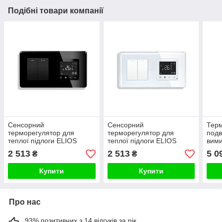
Подібні товари компанії
Сенсорний
Сенсорний
Тер
терморегулятор для
терморегулятор для
подв
теплої підлоги ELIOS
теплої підлоги ELIOS
вими
(програмований) з
(програмований) з
ELIO
2 513
2 513
5 0
₴
₴
подвійним вимикачем,
подвійним клавішним
скло
чорний, скло
вимикачем, білий, скло
Купити
Купити
Про нас
93% позитивних з 14 відгуків за рік