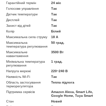
Гарантійний термін
24 міс
Голосове управління
Так
Датчик температури
Так
Дисплей
Так
Захист від дітей
Так
Колір
Білий
Максимальна сила струму
18 А
Максимальна
50 град.
температура регулювання
Максимальне
3500 Вт
навантаження
Мінімальна температура
1 град.
регулювання
Напруга мережі
220~240 В
Наявність Wi-Fi
Так
Область застосування
Тепла підлога
терморегулятора
Підтримка сервісів
Amazon Alexa, Smart Life,
Google Home, Tuya Smart
Стан
Новий