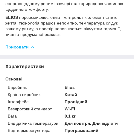
енергоощадному режимі ввечері стає природною частиною
щоденного комфорту.
ELIOS
переосмислює клімат-контроль як елемент стилю
життя: технологія працює непомітно, температура слідує
вашому ритму, а простір наповнюється відчуттям гармонії,
тиші та продуманої розкоші.
Приховати
Характеристики
Основні
Виробник
Elios
Країна виробник
Китай
Інтерфейс
Провідний
Бездротовий стандарт
Wi-Fi
Вага
0.1 кг
Вид датчика температури
Для повітря, Для підлоги
Вид терморегулятора
Програмований