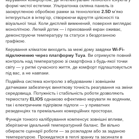
формі чистої естетики. Ультратонка скляна панель із
заокругленою обробкою рамки за технологією
2.5D
м’яко
інтегрується в інтер’єр, створюючи відчуття цілісності та
візуальної тиші. Коли дисплей вимкнений, поверхня виглядає
монолітною. Легкий дотик — і прихований екран оживає,
демонструючи температуру та статуси з бездоганною
графікою.
Керування кліматом виходить за межі дому завдяки
Wi-Fi-
підключенню через платформу Tuya
. Ви отримуєте повний
контроль над температурою зі смартфона з будь-якої точки
світу — у ритмі сучасного життя, де комфорт підлаштовується
під вас, а не навпаки.
Подвійна система контролю з вбудованим і зовнішнім
датчиками забезпечує виняткову точність реагування на зміни
середовища. Потужність і стабільність роботи дозволяють
термостату
ELIOS
однаково ефективно керувати як водяним,
так і електричним підігрівом підлоги — у приватних
резиденціях та преміальних комерційних просторах.
Функція тонкого калібрування компенсує зовнішні впливи,
зберігаючи ідеальний температурний баланс. Ви вільно
обираєте сценарії роботи — за розкладом або за заданою
температурою. Прокидатися в теплі зранку та засинати в