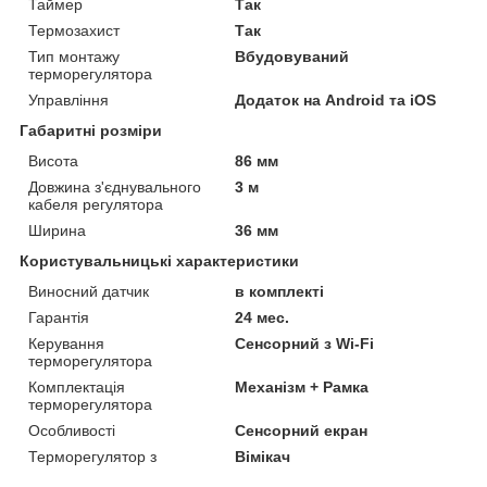
Таймер
Так
Термозахист
Так
Тип монтажу
Вбудовуваний
терморегулятора
Управління
Додаток на Android та iOS
Габаритні розміри
Висота
86 мм
Довжина з'єднувального
3 м
кабеля регулятора
Ширина
36 мм
Користувальницькі характеристики
Виносний датчик
в комплекті
Гарантія
24 мес.
Керування
Сенсорний з Wi-Fi
терморегулятора
Комплектація
Механізм + Рамка
терморегулятора
Особливості
Сенсорний екран
Терморегулятор з
Вімікач