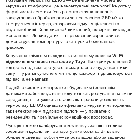
керування комфортом, де інтелектуальні технології існують у
формі чистої естетики. Ультратонка скляна панель із
заокругленою обробкою рамки за технологією
2.5D
м’яко
інтегрується в інтер’єр, створюючи відчуття цілісності та
візуальної тиші. Коли дисплей вимкнений, поверхня виглядає
монолітною. Легкий дотик — і прихований екран оживає,
демонструючи температуру та статуси з бездоганною
графікою.
Керування кліматом виходить за межі дому завдяки
Wi-Fi-
підключенню через платформу Tuya
. Ви отримуєте повний
контроль над температурою зі смартфона з будь-якої точки
світу — у ритмі сучасного життя, де комфорт підлаштовується
під вас, а не навпаки.
Подвійна система контролю з вбудованим і зовнішнім
датчиками забезпечує виняткову точність реагування на зміни
середовища. Потужність і стабільність роботи дозволяють
термостату
ELIOS
однаково ефективно керувати як водяним,
так і електричним підігрівом підлоги — у приватних
резиденціях та преміальних комерційних просторах.
Функція тонкого калібрування компенсує зовнішні впливи,
зберігаючи ідеальний температурний баланс. Ви вільно
обираєте сценарії роботи — за розкладом або за заданою