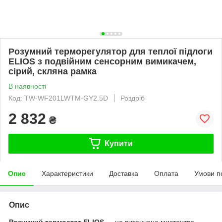
Розумний терморегулятор для теплої підлоги
ELIOS з подвійним сенсорним вимикачем,
сірий, скляна рамка
В наявності
Код: TW-WF201LWTM-GY2.5D
Роздріб
2 832
₴
Купити
Опис
Характеристики
Доставка
Оплата
Умови п
Опис
Розумний термостат ELIOS
— це витончене мистецтво