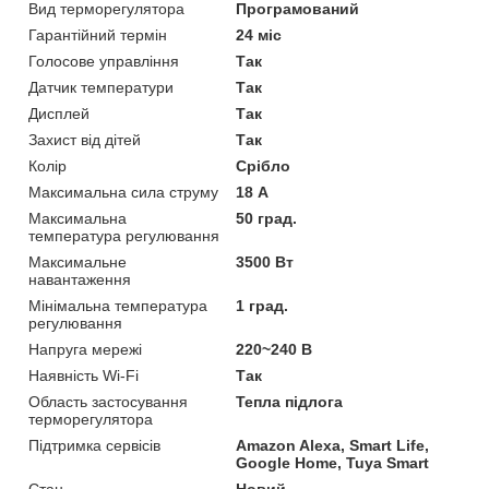
Вид терморегулятора
Програмований
Гарантійний термін
24 міс
Голосове управління
Так
Датчик температури
Так
Дисплей
Так
Захист від дітей
Так
Колір
Срібло
Максимальна сила струму
18 А
Максимальна
50 град.
температура регулювання
Максимальне
3500 Вт
навантаження
Мінімальна температура
1 град.
регулювання
Напруга мережі
220~240 В
Наявність Wi-Fi
Так
Область застосування
Тепла підлога
терморегулятора
Підтримка сервісів
Amazon Alexa, Smart Life,
Google Home, Tuya Smart
Стан
Новий