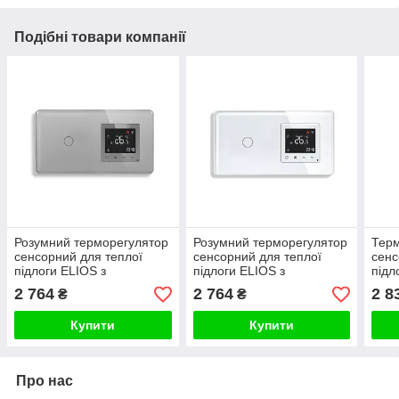
Подібні товари компанії
Розумний терморегулятор
Розумний терморегулятор
Тер
сенсорний для теплої
сенсорний для теплої
сенс
підлоги ELIOS з
підлоги ELIOS з
підл
сенсорним вимикачем,
сенсорним вимикачем,
сенс
2 764
2 764
2 8
₴
₴
сірий, скляна рамка
білий, скляна рамка
сіри
Купити
Купити
Про нас