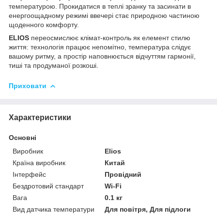
температурою. Прокидатися в теплі зранку та засинати в
енергоощадному режимі ввечері стає природною частиною
щоденного комфорту.
ELIOS
переосмислює клімат-контроль як елемент стилю
життя: технологія працює непомітно, температура слідує
вашому ритму, а простір наповнюється відчуттям гармонії,
тиші та продуманої розкоші.
Приховати
Характеристики
Основні
Виробник
Elios
Країна виробник
Китай
Інтерфейс
Провідний
Бездротовий стандарт
Wi-Fi
Вага
0.1 кг
Вид датчика температури
Для повітря, Для підлоги