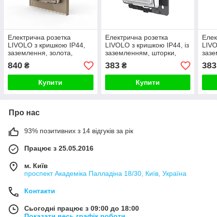
Електрична розетка
Електрична розетка
Елек
LIVOLO з кришкою IP44,
LIVOLO з кришкою IP44, із
LIVO
заземлення, золота,
заземленням, шторки,
зазе
настінна дизайнерська,
біла, настінна
сіра
840
383
383
₴
₴
скляна рамка, 250В 16А
дизайнерська, 250В 16А
диза
Купити
Купити
Про нас
93% позитивних з 14 відгуків за рік
Працює з 25.05.2016
м. Київ
проспект Академіка Палладіна 18/30, Київ, Україна
Контакти
Сьогодні працює з 09:00 до 18:00
Показати весь графік роботи