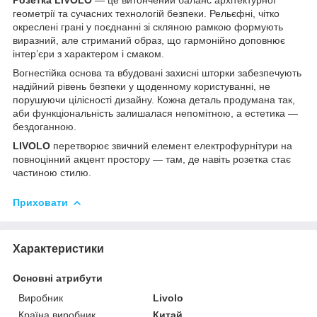
геометрії та сучасних технологій безпеки. Рельєфні, чітко
окреслені грані у поєднанні зі скляною рамкою формують
виразний, але стриманий образ, що гармонійно доповнює
інтер’єри з характером і смаком.
Вогнестійка основа та вбудовані захисні шторки забезпечують
надійний рівень безпеки у щоденному користуванні, не
порушуючи цілісності дизайну. Кожна деталь продумана так,
аби функціональність залишалася непомітною, а естетика —
бездоганною.
LIVOLO
перетворює звичний елемент електрофурнітури на
повноцінний акцент простору — там, де навіть розетка стає
частиною стилю.
Приховати
Характеристики
Основні атрибути
Виробник
Livolo
Країна виробник
Китай