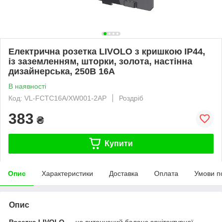
Електрична розетка LIVOLO з кришкою IP44,
із заземленням, шторки, золота, настінна
дизайнерська, 250В 16А
В наявності
Код: VL-FCTC16A/XW001-2AP
Роздріб
383
₴
Купити
Опис
Характеристики
Доставка
Оплата
Умови п
Опис
Розетка LIVOLO
— це витончений баланс архітектурної