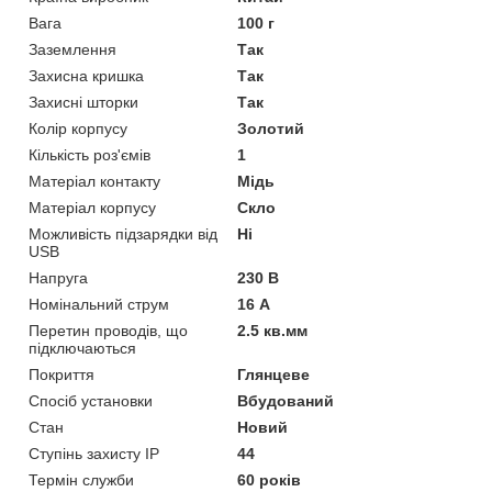
Вага
100 г
Заземлення
Так
Захисна кришка
Так
Захисні шторки
Так
Колір корпусу
Золотий
Кількість роз'ємів
1
Матеріал контакту
Мідь
Матеріал корпусу
Скло
Можливість підзарядки від
Ні
USB
Напруга
230 В
Номінальний струм
16 А
Перетин проводів, що
2.5 кв.мм
підключаються
Покриття
Глянцеве
Спосіб установки
Вбудований
Стан
Новий
Ступінь захисту IP
44
Термін служби
60 років