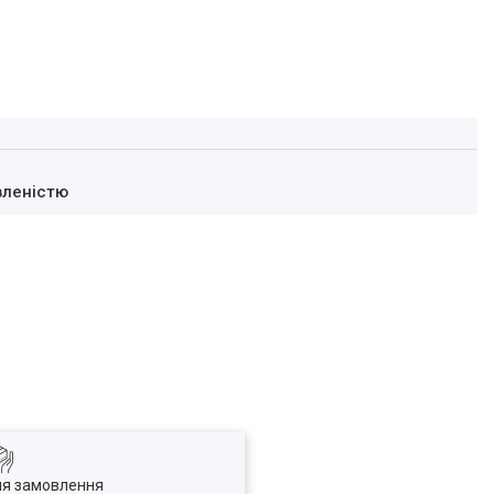
вленістю
ля замовлення