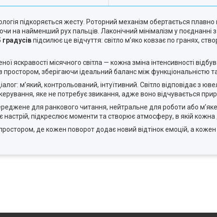
хнологія підкоряється жесту. Роторний механізм обертається плавно
чи на найменший рух пальців. Лаконічний мінімалізм у поєднанні 
5 градусів
підсилює це відчуття: світло м’яко ковзає по гранях, ст
ої яскравості місячного світла — кожна зміна інтенсивності відбува
із простором, зберігаючи ідеальний баланс між функціональністю т
алог: м’який, контрольований, інтуїтивний. Світло відповідає з ю
керування, яке не потребує звикання, адже воно відчувається при
середжене для ранкового читання, нейтральне для роботи або м’яке
є настрій, підкреслює моменти та створює атмосферу, в якій кожна
простором, де кожен поворот додає новий відтінок емоцій, а кожен