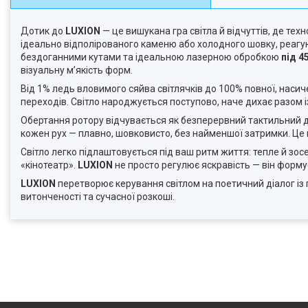
Дотик до
LUXION
— це вишукана гра світла й відчуттів, де те
ідеально відполірованого каменю або холодного шовку, реагую
бездоганними кутами та ідеальною лазерною обробкою
під 4
візуальну м’якість форм.
Від 1% ледь вловимого сяйва світлячків до 100% повної, насичен
переходів. Світло народжується поступово, наче дихає разом 
Обертання ротору відчувається як безперервний тактильний ді
кожен рух — плавно, шовковисто, без найменшої затримки. Це 
Світло легко підлаштовується під ваш ритм життя: тепле й зо
«кінотеатр».
LUXION
не просто регулює яскравість — він форму
LUXION
перетворює керування світлом на поетичний діалог із 
витонченості та сучасної розкоші.