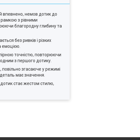
 й впевнено, немов дотик до
з рамкою з рівними
ворюючи благородну глибину та
ється без ривків і різких
а емоцією.
велірною точністю, повторюючи
родним з першого дотику.
, повільно згасаюче у режимі
 деталь має значення.
 дотик стає жестом стилю,