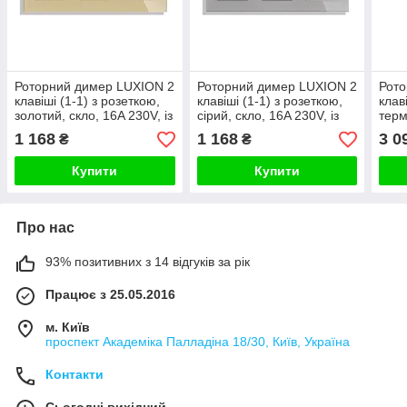
Роторний димер LUXION 2
Роторний димер LUXION 2
Рото
клавіші (1-1) з розеткою,
клавіші (1-1) з розеткою,
клаві
золотий, скло, 16A 230V, із
сірий, скло, 16A 230V, із
терм
заземленням, захисні
заземленням, захисні
прог
1 168
1 168
3 0
₴
₴
шторки
шторки
підл
Купити
Купити
Про нас
93% позитивних з 14 відгуків за рік
Працює з 25.05.2016
м. Київ
проспект Академіка Палладіна 18/30, Київ, Україна
Контакти