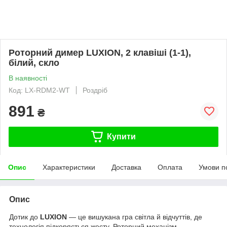
Роторний димер LUXION, 2 клавіші (1-1),
білий, скло
В наявності
Код: LX-RDM2-WT
Роздріб
891
₴
Купити
Опис
Характеристики
Доставка
Оплата
Умови п
Опис
Дотик до
LUXION
— це вишукана гра світла й відчуттів, де
технологія підкоряється жесту. Роторний механізм