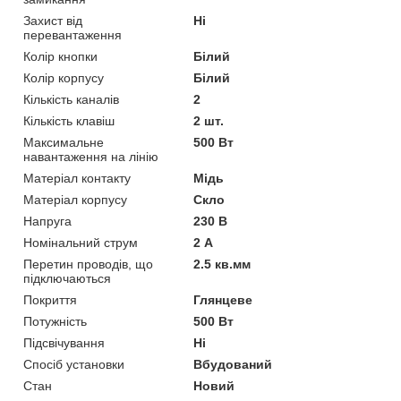
Захист від
Ні
перевантаження
Колір кнопки
Білий
Колір корпусу
Білий
Кількість каналів
2
Кількість клавіш
2 шт.
Максимальне
500 Вт
навантаження на лінію
Матеріал контакту
Мідь
Матеріал корпусу
Скло
Напруга
230 В
Номінальний струм
2 А
Перетин проводів, що
2.5 кв.мм
підключаються
Покриття
Глянцеве
Потужність
500 Вт
Підсвічування
Ні
Спосіб установки
Вбудований
Стан
Новий