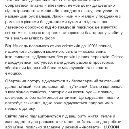
обертається плавно й впевнено, немов дотик до ідеально
відполірованого каменю або холодного шовку, реагуючи на
найменший рух пальців. Лаконічний мінімалізм у поєднанні з
рамкою з рівними бездоганними кутами та ідеальною
лазерною обробкою
під 45 градусів
підсилює це відчуття:
світло м’яко ковзає по гранях, створюючи благородну глибину
та візуальну м’якість форм.
Від 1% ледь вловимого сяйва світлячків до 100% повної,
насиченої яскравості місячного світла — кожна зміна
інтенсивності відбувається без ривків і різких переходів. Світло
народжується поступово, наче дихає разом із простором,
зберігаючи ідеальний баланс між функціональністю та
емоцією.
Обертання ротору відчувається як безперервний тактильний
діалог: м’який, контрольований, інтуїтивний. Світло відповідає
з ювелірною точністю, повторюючи кожен рух — плавно,
шовковисто, без найменшої затримки. Це керування, яке не
потребує звикання, адже воно відчувається природним з
першого дотику.
Світло легко підлаштовується під ваш ритм життя: тепле й
зосереджене для ранкового читання, нейтральне для роботи
або м’яке, повільно згасаюче у режимі «кінотеатр».
LUXION