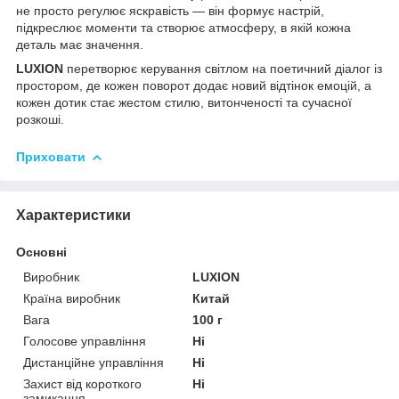
не просто регулює яскравість — він формує настрій,
підкреслює моменти та створює атмосферу, в якій кожна
деталь має значення.
LUXION
перетворює керування світлом на поетичний діалог із
простором, де кожен поворот додає новий відтінок емоцій, а
кожен дотик стає жестом стилю, витонченості та сучасної
розкоші.
Приховати
Характеристики
Основні
Виробник
LUXION
Країна виробник
Китай
Вага
100 г
Голосове управління
Ні
Дистанційне управління
Ні
Захист від короткого
Ні
замикання