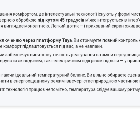
ання комфортом, де інтелектуальні технології існують у формі чис
лазерною обробкою
під кутом 45 градусів
м’яко інтегрується в інтер
рхня виглядає монолітною. Легкий дотик — і прихований екран ожив
дключенню через платформу Tuya
. Ви отримуєте повний контроль
де комфорт підлаштовується під вас, а не навпаки.
и забезпечує виняткову точність реагування на зміни середовища. 
рувати як водяним, так і електричним підігрівом підлоги — у прив
рігаючи ідеальний температурний баланс. Ви вільно обираєте сцена
синати в енергоощадному режимі ввечері стає природною частиною
: технологія працює непомітно, температура слідує вашому ритму