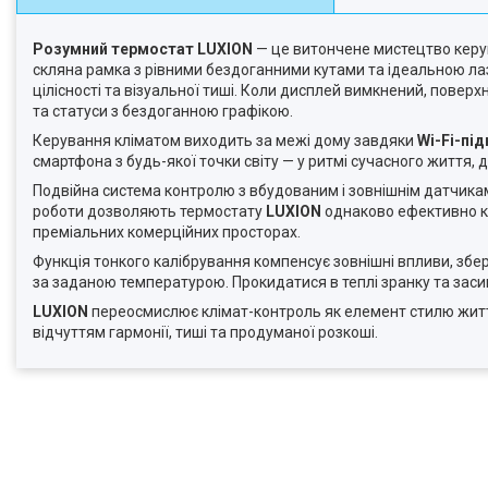
Розумний термостат LUXION
— це витончене мистецтво керув
скляна рамка з рівними бездоганними кутами та ідеальною 
цілісності та візуальної тиші. Коли дисплей вимкнений, пове
та статуси з бездоганною графікою.
Керування кліматом виходить за межі дому завдяки
Wi-Fi-пі
смартфона з будь-якої точки світу — у ритмі сучасного життя, 
Подвійна система контролю з вбудованим і зовнішнім датчикам
роботи дозволяють термостату
LUXION
однаково ефективно ке
преміальних комерційних просторах.
Функція тонкого калібрування компенсує зовнішні впливи, збе
за заданою температурою. Прокидатися в теплі зранку та за
LUXION
переосмислює клімат-контроль як елемент стилю життя
відчуттям гармонії, тиші та продуманої розкоші.