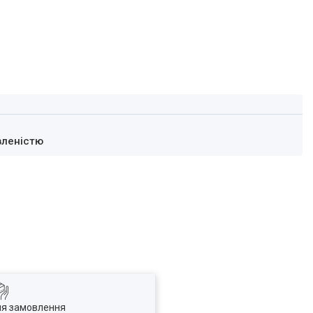
вленістю
ля замовлення