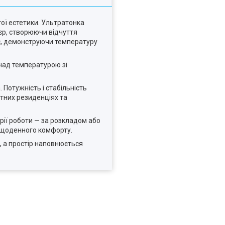
тої естетики. Ультратонка
’єр, створюючи відчуття
ає, демонструючи температуру
 над температурою зі
Потужність і стабільність
атних резиденціях та
рії роботи — за розкладом або
 щоденного комфорту.
, а простір наповнюється