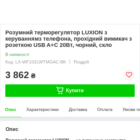
Розумний терморегулятор LUXION з
керуваннямз телефона, прохідний вимикач з
розеткою USB A+C 20Вт, чорний, скло
В наявності
Код: LX-WF102LWTMGAC-BK
Роздріб
3 862
₴
Купити
Опис
Характеристики
Доставка
Оплата
Умови п
Опис
Розумний термостат LUXION
— це витончене мистецтво