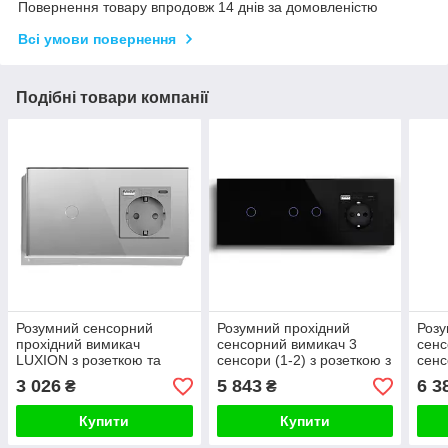
Повернення товару впродовж 14 днів за домовленістю
Всі умови повернення
Подібні товари компанії
Розумний сенсорний
Розумний прохідний
Розу
прохідний вимикач
сенсорний вимикач 3
сенс
LUXION з розеткою та
сенсори (1-2) з розеткою з
сенс
USB A+C 20Вт, сірий, скло,
USB A+C 20Вт,
USB 
3 026
5 843
6 3
₴
₴
дотиковий, заземлення,
заземлення, LUXION
зазе
чорний скло
чорн
Купити
Купити