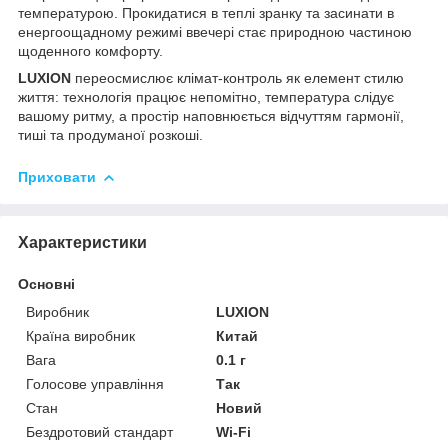
температурою. Прокидатися в теплі зранку та засинати в
енергоощадному режимі ввечері стає природною частиною
щоденного комфорту.
LUXION
переосмислює клімат-контроль як елемент стилю
життя: технологія працює непомітно, температура слідує
вашому ритму, а простір наповнюється відчуттям гармонії,
тиші та продуманої розкоші.
Приховати
Характеристики
Основні
Виробник
LUXION
Країна виробник
Китай
Вага
0.1 г
Голосове управління
Так
Стан
Новий
Бездротовий стандарт
Wi-Fi