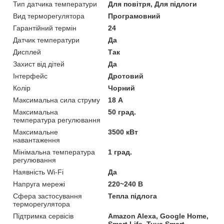
Тип датчика температури
Для повітря, Для підлоги
Вид терморегулятора
Програмовний
Гарантійний термін
24
Датчик температури
Да
Дисплей
Так
Захист від дітей
Да
Інтерфейс
Дротовий
Колір
Чорний
Максимальна сила струму
18 А
Максимальна
50 град.
температура регулювання
Максимальне
3500 кВт
навантаження
Мінімальна температура
1 град.
регулювання
Наявність Wi-Fi
Да
Напруга мережі
220~240 В
Сфера застосування
Тепла підлога
терморегулятора
Підтримка сервісів
Amazon Alexa, Google Home,
Smart Life, Tuya Smart