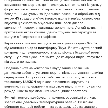
керування комфортом, де інтелектуальні технології існують у
формі чистої естетики. Ультратонка скляна рамка з рівними
бездоганними кутами та ідеальною лазерною обробкою
під
кутом 45 градусів
м’яко інтегрується в інтер’єр, створюючи
відчуття цілісності та візуальної тиші. Коли дисплей
вимкнений, поверхня виглядає монолітною. Легкий дотик — і
прихований екран оживає, демонструючи температуру та
статуси з бездоганною графікою.
Керування кліматом виходить за межі дому завдяки
Wi-Fi-
підключенню через платформу Tuya
. Ви отримуєте повний
контроль над температурою зі смартфона з будь-якої точки
світу — у ритмі сучасного життя, де комфорт підлаштовується
під вас, а не навпаки.
Подвійна система контролю з вбудованим і зовнішнім
датчиками забезпечує виняткову точність реагування на зміни
середовища. Потужність і стабільність роботи дозволяють
термостату
LUXION
однаково ефективно керувати як
водяним, так і електричним підігрівом підлоги — у приватних
резиденціях та преміальних комерційних просторах.
Функція тонкого калібрування компенсує зовнішні впливи,
зберігаючи ідеальний температурний баланс. Ви вільно
обираєте сценарії роботи — за розкладом або за заданою